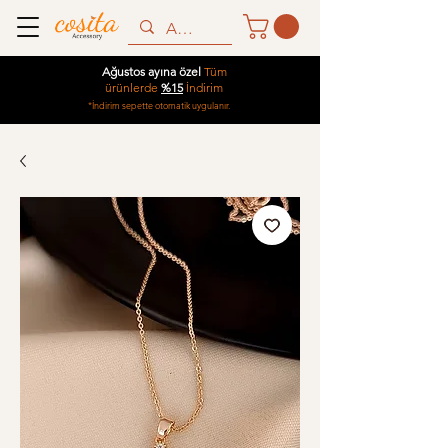
Ağustos ayına özel
Tüm
ürünlerde
%15
İndirim
*İndirim sepette otomatik uygulanır.