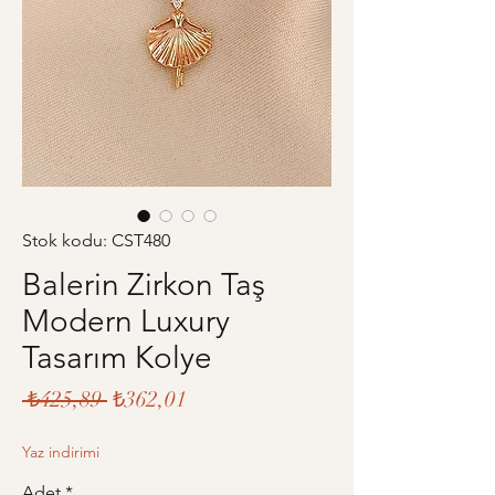
Stok kodu: CST480
Balerin Zirkon Taş
Modern Luxury
Tasarım Kolye
Normal
İndirimli
 ₺425,89 
₺362,01
Fiyat
Fiyat
Yaz indirimi
Adet
*