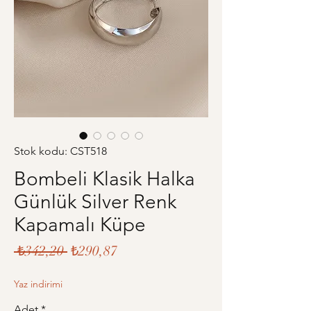
Stok kodu: CST518
Bombeli Klasik Halka
Günlük Silver Renk
Kapamalı Küpe
Normal
İndirimli
 ₺342,20 
₺290,87
Fiyat
Fiyat
Yaz indirimi
Adet
*