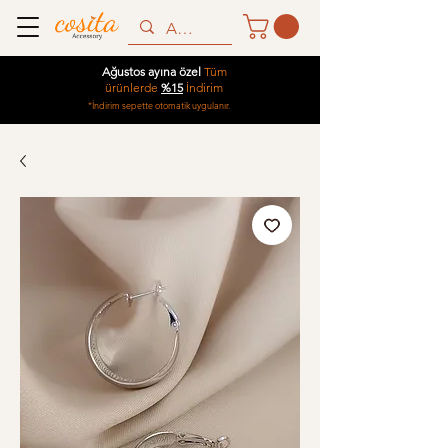
Ağustos ayına özel
Tüm
ürünlerde
%15
İndirim
*İndirim sepette otomatik uygulanır.