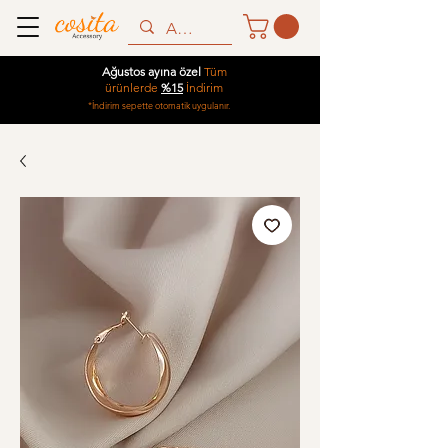
Ağustos ayına özel
Tüm
ürünlerde
%15
İndirim
*İndirim sepette otomatik uygulanır.