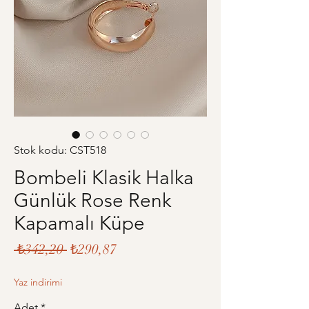
Stok kodu: CST518
Bombeli Klasik Halka
Günlük Rose Renk
Kapamalı Küpe
Normal
İndirimli
 ₺342,20 
₺290,87
Fiyat
Fiyat
Yaz indirimi
Adet
*