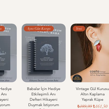
o
Aynı Gün Kargo
Yeni
 Hediye
Babalar İçin Hediye
Vintage Gül Kurus
i Anı
Etkileşimli Anı
Altın Kaplama
ayeni
Defteri Hikayeni
Yaprak Küpe
iyorum
Duymak İstiyorum
Normal Fiyat
İndiriml
₺189,99
₺161,50