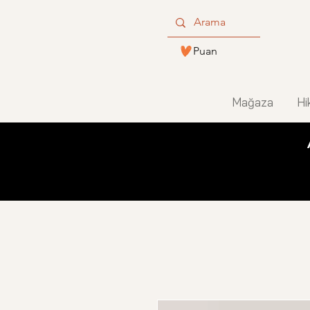
Puan
Mağaza
Hi