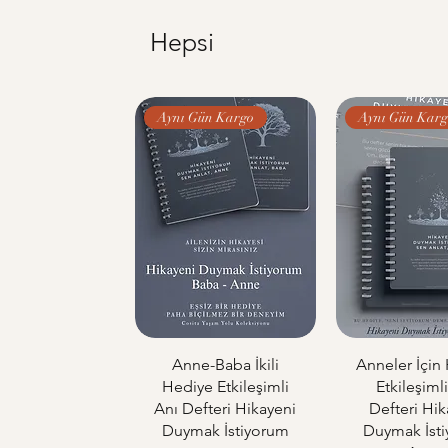
Hepsi
Aynı Gün Kargo
Aynı Gün Karg
Anne-Baba İkili
Anneler İçin
Hediye Etkileşimli
Etkileşiml
Anı Defteri Hikayeni
Defteri Hik
Duymak İstiyorum
Duymak İst