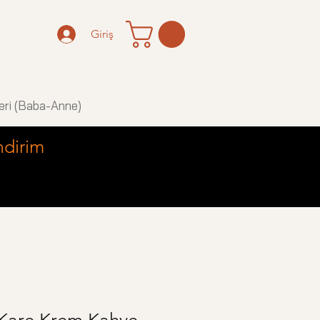
Giriş
eri (Baba-Anne)
ndirim