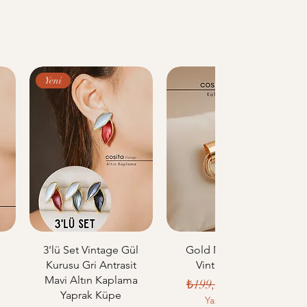
Yeni
u
3'lü Set Vintage Gül
Gold Metal Çoklu
Kurusu Gri Antrasit
Vintage Küpe
Mavi Altın Kaplama
Normal Fiyat
İndirimli Fiyat
₺199,99
₺170,00
Yaprak Küpe
i Fiyat
Yaz indirimi