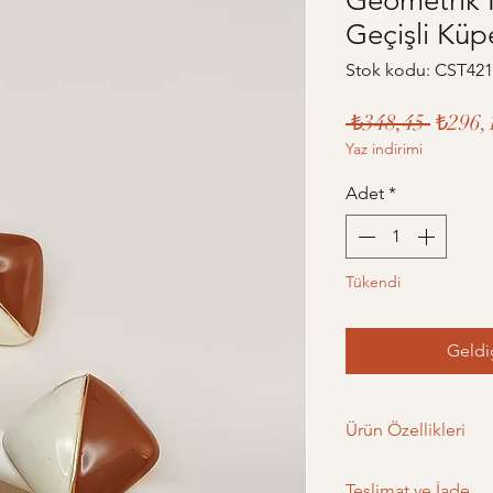
Geometrik 
Geçişli Küp
Stok kodu: CST421
Norma
 ₺348,45 
₺296,
Yaz indirimi
Fiyat
Adet
*
Tükendi
Geldi
Ürün Özellikleri
Ürün Ölçüleri: -
Teslimat ve İade