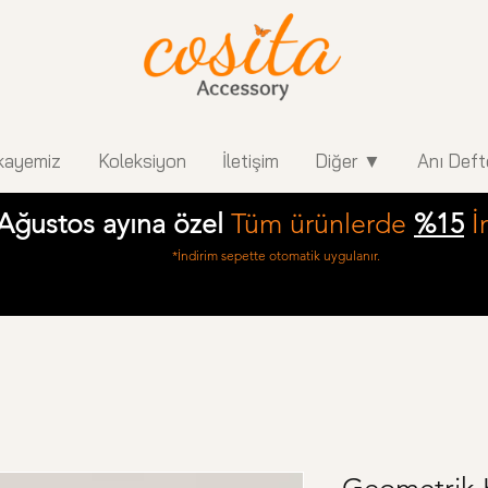
kayemiz
Koleksiyon
İletişim
Diğer ▼
Anı Deft
Ağustos ayına özel
Tüm ürünlerde
%15
İ
*İndirim sepette otomatik uygulanır.