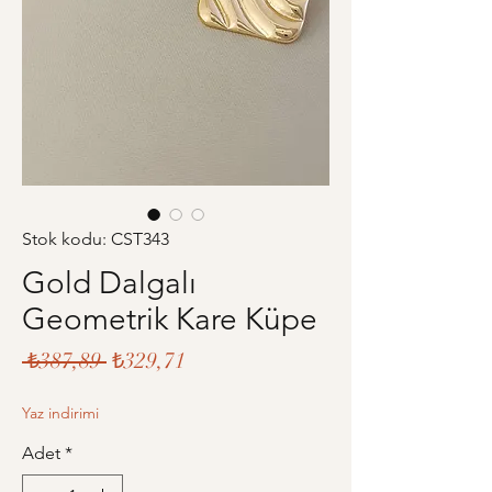
Stok kodu: CST343
Gold Dalgalı
Geometrik Kare Küpe
Normal
İndirimli
 ₺387,89 
₺329,71
Fiyat
Fiyat
Yaz indirimi
Adet
*