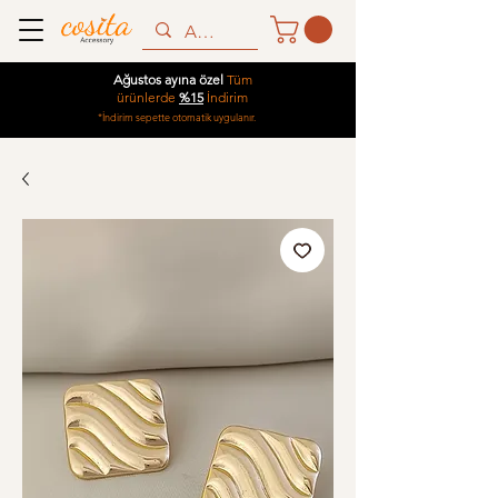
Ağustos ayına özel
Tüm
ürünlerde
%15
İndirim
*İndirim sepette otomatik uygulanır.