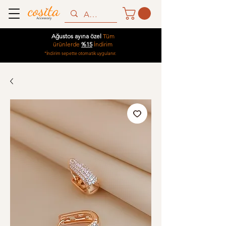
Ağustos ayına özel
Tüm
ürünlerde
%15
İndirim
*İndirim sepette otomatik uygulanır.