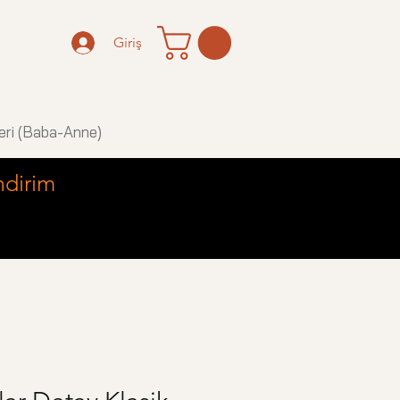
Giriş
eri (Baba-Anne)
ndirim