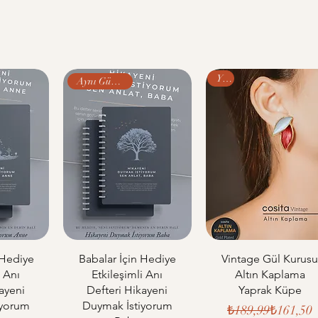
Yeni
Aynı Gün Kargo
 Hediye
Babalar İçin Hediye
Vintage Gül Kurus
i Anı
Etkileşimli Anı
Altın Kaplama
ayeni
Defteri Hikayeni
Yaprak Küpe
iyorum
Duymak İstiyorum
Normal F
İndirimli
₺189,99
₺161,50