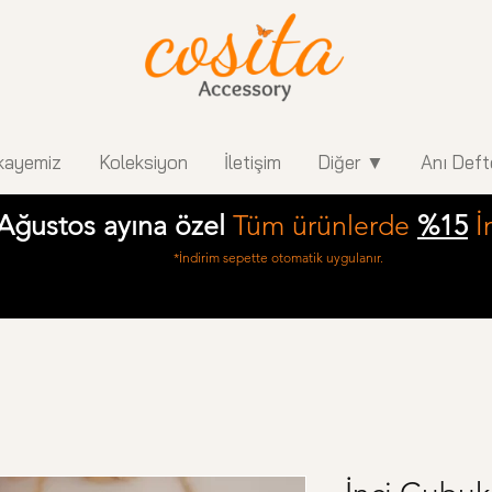
kayemiz
Koleksiyon
İletişim
Diğer ▼
Anı Deft
Ağustos ayına özel
Tüm ürünlerde
%15
İ
*İndirim sepette otomatik uygulanır.