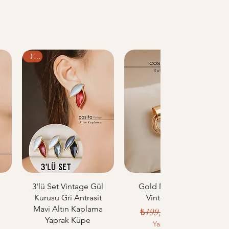
Yeni
u
3'lü Set Vintage Gül
Gold Metal Çoklu
Kurusu Gri Antrasit
Vintage Küpe
Mavi Altın Kaplama
Normal Fiyat
İndirimli Fiyat
₺199,99
₺170,00
Yaprak Küpe
iyat
 Fiyat
Yaz indirimi