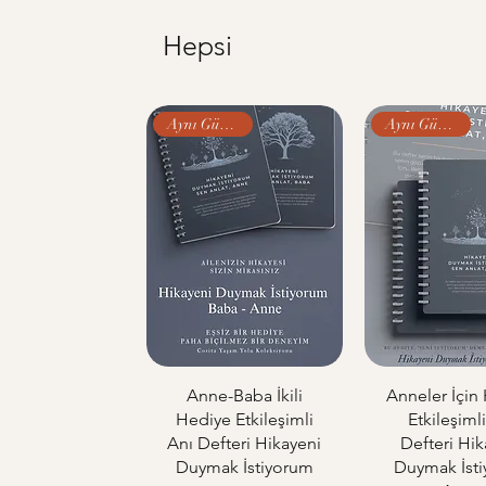
Hepsi
Aynı Gün Kargo
Aynı Gün Kargo
Anne-Baba İkili
Anneler İçin
Hediye Etkileşimli
Etkileşiml
Anı Defteri Hikayeni
Defteri Hik
Duymak İstiyorum
Duymak İst