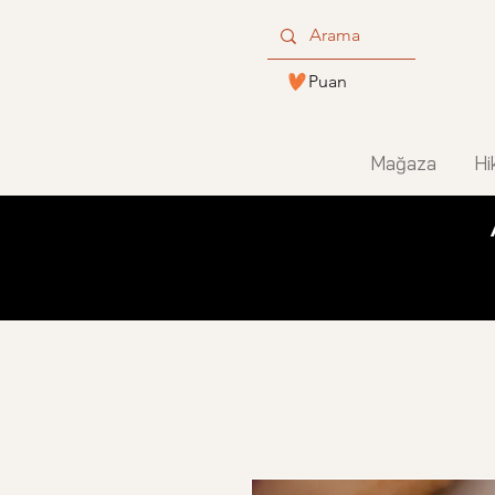
Puan
Mağaza
Hi