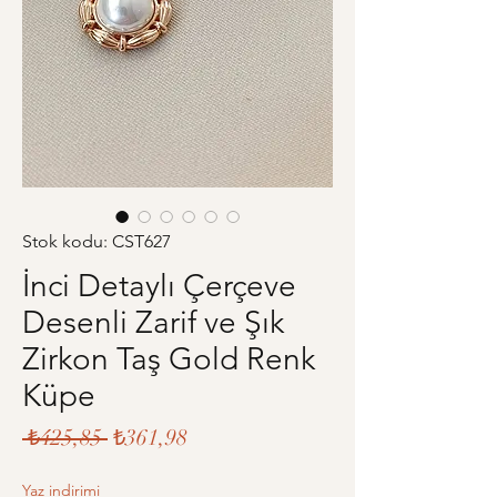
Stok kodu: CST627
İnci Detaylı Çerçeve
Desenli Zarif ve Şık
Zirkon Taş Gold Renk
Küpe
Normal
İndirimli
 ₺425,85 
₺361,98
Fiyat
Fiyat
Yaz indirimi