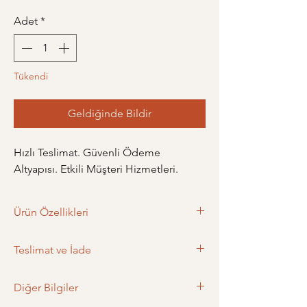
Adet
*
Tükendi
Geldiğinde Bildir
Hızlı Teslimat. Güvenli Ödeme
Altyapısı. Etkili Müşteri Hizmetleri.
Ürün Özellikleri
ÜrünÖlçüleri: 3.5 cm x 2 cm
Teslimat ve İade
Ağırlık: 5.3 gr
Materyal: Pirinç
Teslimat
Renk: Rose
Diğer Bilgiler
- Siparişiniz en geç bir gün içerisinde
Model: Çivi
kargoya teslim edilir.