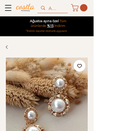
Ağustos ayına özel
Tüm
ürünlerde
%15
İndirim
*İndirim sepette otomatik uygulanır.