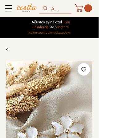
Ağustos ayına özel
Tüm
ürünlerde
%15
İndirim
*İndirim sepette otomatik uygulanır.