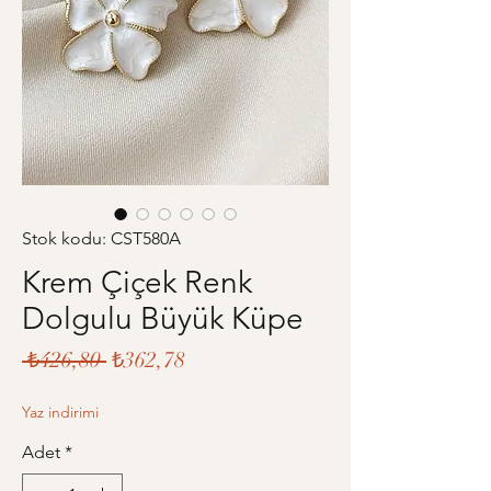
Stok kodu: CST580A
Krem Çiçek Renk
Dolgulu Büyük Küpe
Normal
İndirimli
 ₺426,80 
₺362,78
Fiyat
Fiyat
Yaz indirimi
Adet
*