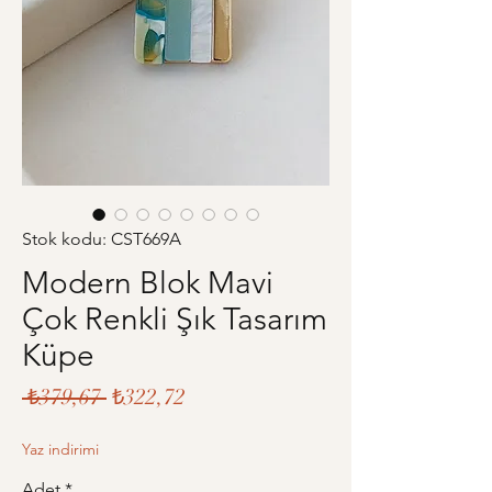
Stok kodu: CST669A
Modern Blok Mavi
Çok Renkli Şık Tasarım
Küpe
Normal
İndirimli
 ₺379,67 
₺322,72
Fiyat
Fiyat
Yaz indirimi
Adet
*