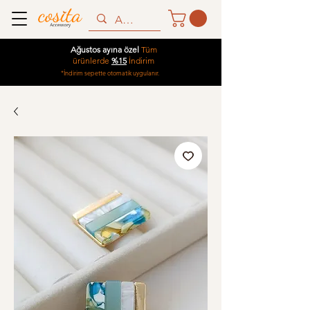
Ağustos ayına özel
Tüm
ürünlerde
%15
İndirim
*İndirim sepette otomatik uygulanır.