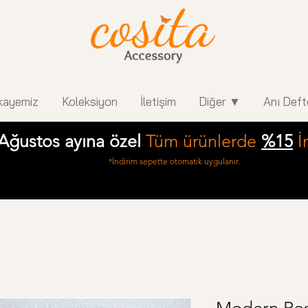
kayemiz
Koleksiyon
İletişim
Diğer ▼
Anı Deft
Ağustos ayına özel
Tüm ürünlerde
%15
İ
*İndirim sepette otomatik uygulanır.