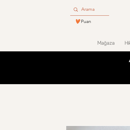
Puan
Mağaza
Hi