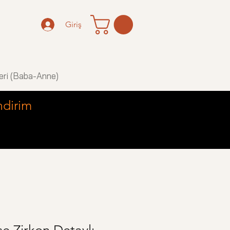
Giriş
eri (Baba-Anne)
ndirim