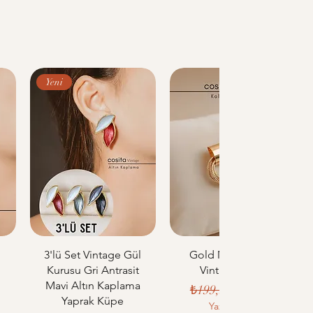
Yeni
u
3'lü Set Vintage Gül
Gold Metal Çoklu
Kurusu Gri Antrasit
Vintage Küpe
Mavi Altın Kaplama
Normal Fiyat
İndirimli Fiyat
₺199,99
₺170,00
Yaprak Küpe
i Fiyat
Yaz indirimi