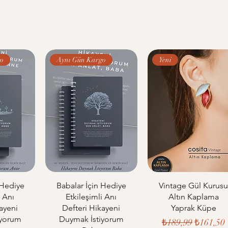
o
Aynı Gün Kargo
Yeni
 Hediye
Babalar İçin Hediye
Vintage Gül Kurus
i Anı
Etkileşimli Anı
Altın Kaplama
ayeni
Defteri Hikayeni
Yaprak Küpe
iyorum
Duymak İstiyorum
Normal Fiyat
İndiriml
₺189,99
₺161,50