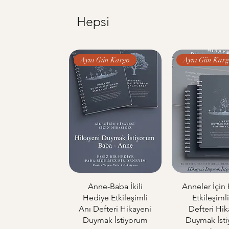
Hepsi
Aynı Gün Kargo
Aynı Gün Karg
Anne-Baba İkili
Anneler İçin
Hediye Etkileşimli
Etkileşiml
Anı Defteri Hikayeni
Defteri Hik
Duymak İstiyorum
Duymak İst