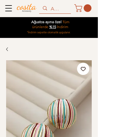
Ağustos ayına özel
Tüm
ürünlerde
%15
İndirim
*İndirim sepette otomatik uygulanır.