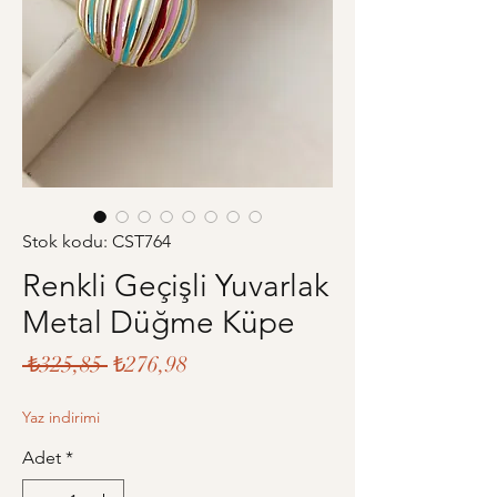
Stok kodu: CST764
Renkli Geçişli Yuvarlak
Metal Düğme Küpe
Normal
İndirimli
 ₺325,85 
₺276,98
Fiyat
Fiyat
Yaz indirimi
Adet
*