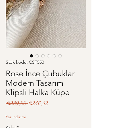
Stok kodu: CST550
Rose İnce Çubuklar
Modern Tasarım
Klipsli Halka Küpe
Normal
İndirimli
 ₺289,90 
₺246,42
Fiyat
Fiyat
Yaz indirimi
Adet
*