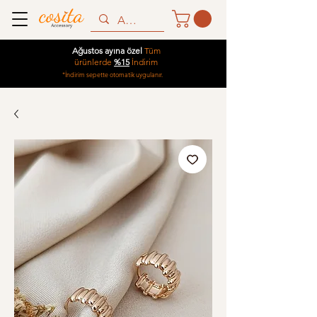
Ağustos ayına özel
Tüm
ürünlerde
%15
İndirim
*İndirim sepette otomatik uygulanır.