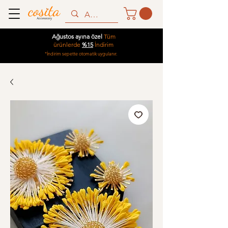
Ağustos ayına özel
Tüm
ürünlerde
%15
İndirim
*İndirim sepette otomatik uygulanır.