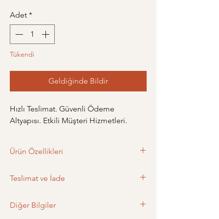
Adet
*
Tükendi
Geldiğinde Bildir
Hızlı Teslimat. Güvenli Ödeme
Altyapısı. Etkili Müşteri Hizmetleri.
Ürün Özellikleri
Ürün Ölçüleri: 9 cm
Teslimat ve İade
Ağırlık: 12.4 gr
Materyal: Pirinç
Teslimat
Renk: Sarı
Diğer Bilgiler
- Siparişiniz en geç bir gün içerisinde
Model: Çivi
kargoya teslim edilir.