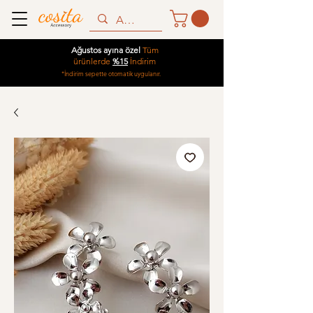
Ağustos ayına özel
Tüm
ürünlerde
%15
İndirim
*İndirim sepette otomatik uygulanır.