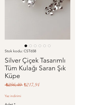
Stok kodu: CST658
Silver Çiçek Tasarımlı
Tüm Kulağı Saran Şık
Küpe
Normal
İndirimli
 ₺256,40 
₺217,94
Fiyat
Fiyat
Yaz indirimi
Adet
*