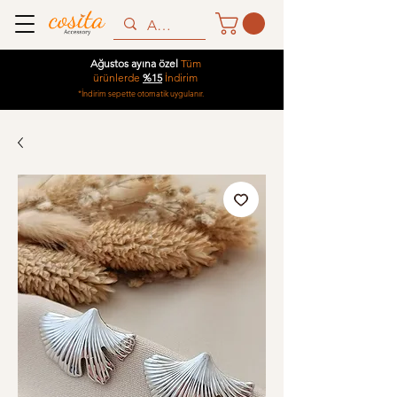
Ağustos ayına özel
Tüm
ürünlerde
%15
İndirim
*İndirim sepette otomatik uygulanır.