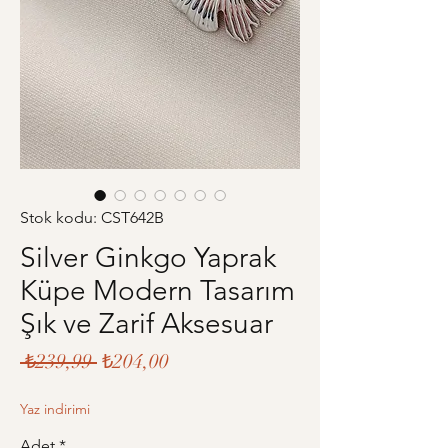
Stok kodu: CST642B
Silver Ginkgo Yaprak
Küpe Modern Tasarım
Şık ve Zarif Aksesuar
Normal
İndirimli
 ₺239,99 
₺204,00
Fiyat
Fiyat
Yaz indirimi
Adet
*