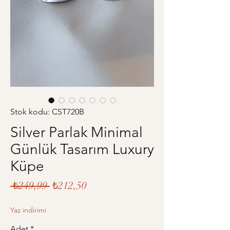
Stok kodu: CST720B
Silver Parlak Minimal
Günlük Tasarım Luxury
Küpe
Normal
İndirimli
 ₺249,99 
₺212,50
Fiyat
Fiyat
Yaz indirimi
Adet
*