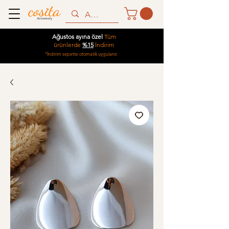
Ağustos ayına özel
Tüm
ürünlerde
%15
İndirim
*İndirim sepette otomatik uygulanır.