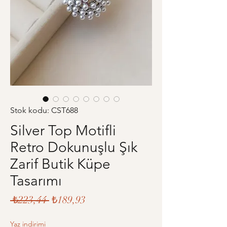
Stok kodu: CST688
Silver Top Motifli
Retro Dokunuşlu Şık
Zarif Butik Küpe
Tasarımı
Normal
İndirimli
 ₺223,44 
₺189,93
Fiyat
Fiyat
Yaz indirimi