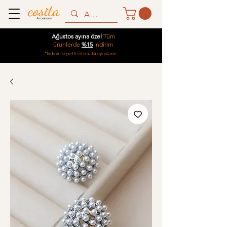
Ağustos ayına özel
Tüm
ürünlerde
%15
İndirim
*İndirim sepette otomatik uygulanır.