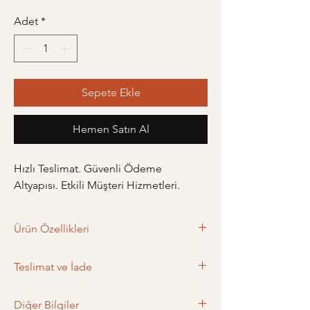
Adet
*
Sepete Ekle
Hemen Satın Al
Hızlı Teslimat. Güvenli Ödeme
Altyapısı. Etkili Müşteri Hizmetleri.
Ürün Özellikleri
Ürün Ölçüleri: 2 cm
Teslimat ve İade
Ağırlık: 4.7 gr
Materyal: Pirinç
Teslimat
Renk: Silver
Diğer Bilgiler
- Siparişiniz en geç bir gün içerisinde