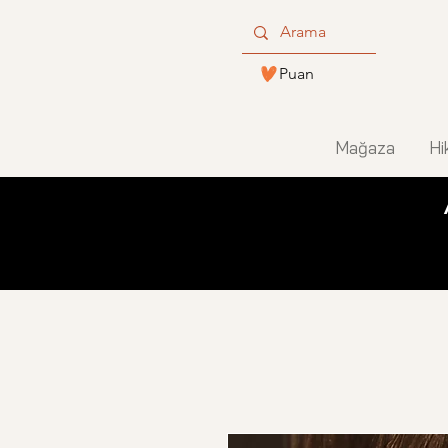
Puan
Mağaza
Hi