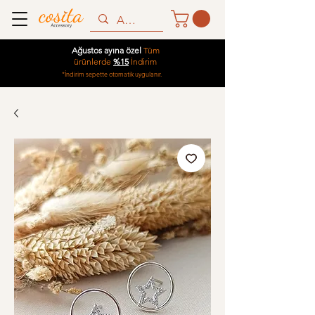
Ağustos ayına özel
Tüm
ürünlerde
%15
İndirim
*İndirim sepette otomatik uygulanır.