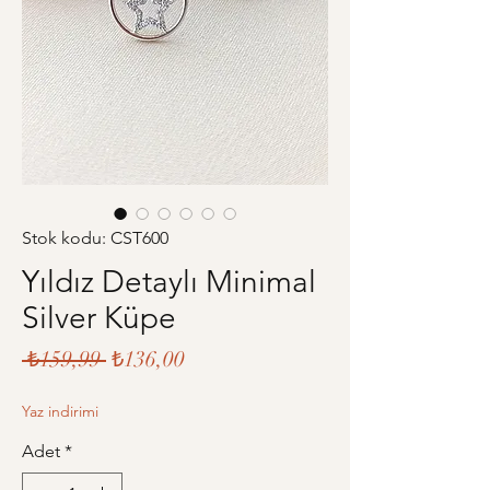
Stok kodu: CST600
Yıldız Detaylı Minimal
Silver Küpe
Normal
İndirimli
 ₺159,99 
₺136,00
Fiyat
Fiyat
Yaz indirimi
Adet
*