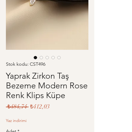
Stok kodu: CST496
Yaprak Zirkon Taş
Bezeme Modern Rose
Renk Klips Küpe
Normal
İndirimli
 ₺484,74 
₺412,03
Fiyat
Fiyat
Yaz indirimi
Adet
*