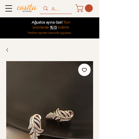
Ağustos ayına özel
Tüm
ürünlerde
%15
İndirim
*İndirim sepette otomatik uygulanır.