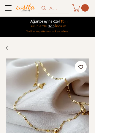
Ağustos ayına özel
Tüm
ürünlerde
%15
İndirim
*İndirim sepette otomatik uygulanır.