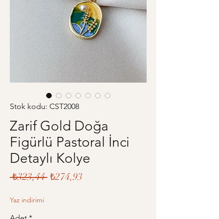
Stok kodu: CST2008
Zarif Gold Doğa
Figürlü Pastoral İnci
Detaylı Kolye
Normal
İndirimli
 ₺323,44 
₺274,93
Fiyat
Fiyat
Yaz indirimi
Adet
*