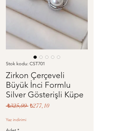
Stok kodu: CST701
Zirkon Çerçeveli
Büyük İnci Formlu
Silver Gösterişli Küpe
Normal
İndirimli
 ₺325,99 
₺277,10
Fiyat
Fiyat
Yaz indirimi
Adet
*