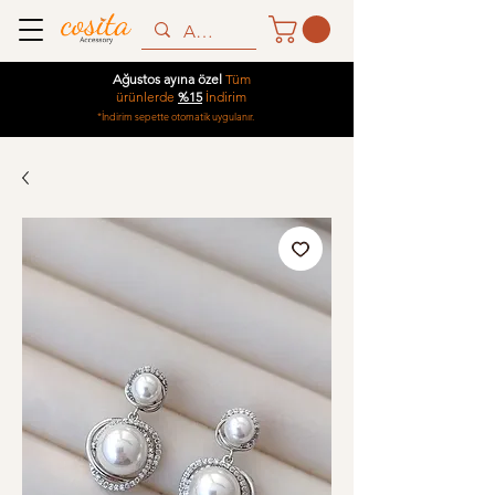
Ağustos ayına özel
Tüm
ürünlerde
%15
İndirim
*İndirim sepette otomatik uygulanır.