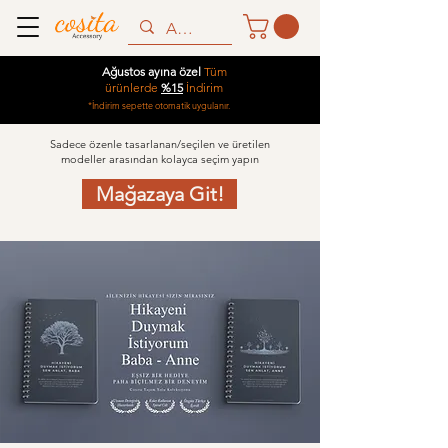
Ağustos ayına özel
Tüm
ürünlerde
%15
İndirim
*İndirim sepette otomatik uygulanır.
Sadece özenle tasarlanan/seçilen ve üretilen
modeller arasından kolayca seçim yapın
Mağazaya Git!