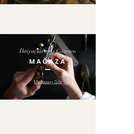
İhtiyaçlarınızı Gözeten
MAĞAZA
Mağazayı Gör