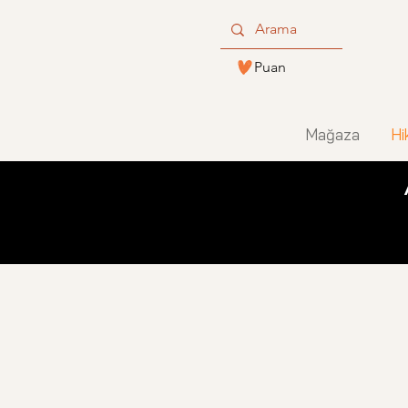
Puan
Mağaza
Hi