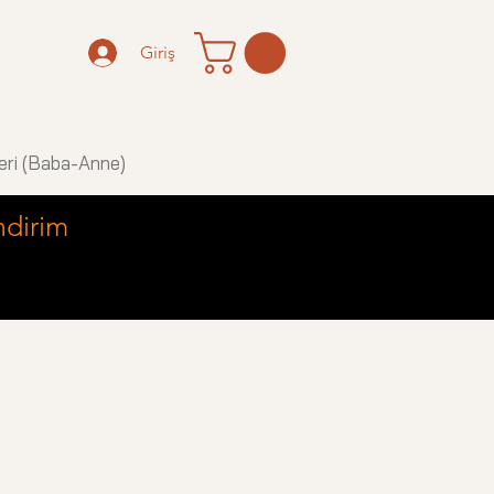
Giriş
eri (Baba-Anne)
ndirim