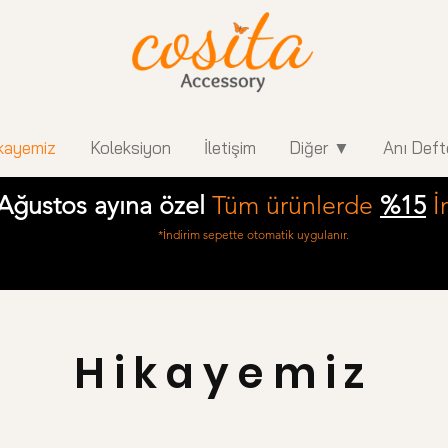
kayemiz
Koleksiyon
İletişim
Diğer ▼
Anı Deft
Ağustos ayına özel
Tüm ürünlerde
%15
İ
*İndirim sepette otomatik uygulanır.
Hikayemiz