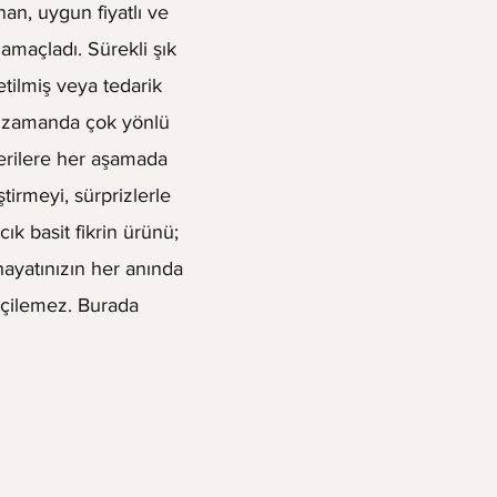
an, uygun fiyatlı ve
 amaçladı. Sürekli şık
etilmiş veya tedarik
nı zamanda çok yönlü
terilere her aşamada
tirmeyi, sürprizlerle
ık basit fikrin ürünü;
 hayatınızın her anında
biçilemez. Burada