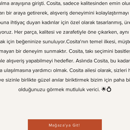
ma arayışına girişti. Cosita, sadece kalitesinden emin olun
arı bir araya getirerek, alışveriş deneyimini kolaylaştırmayı
na ihtiyaç duyan kadınlar için özel olarak tasarlanmış, ür
uyoruz. Her parça, kalitesi ve zarafetiyle öne çıkarken, ay
k için beğeninize sunuluyor.Cosita'nın temel ilkesi, müş
lmayan bir deneyim sunmaktır. Cosita, takı seçimini basitleş
 alışveriş yapabilmeyi hedefler. Aslında Cosita, bu kadarc
yca ulaşılmasına yardımcı olmak. Cosita ailesi olarak, sizleri
e sizinle birlikte güzel anılar biriktirmek bizim için paha 
olduğunuzu görmek mutluluk verici. 🌟💍
Mağaza'ya Git!