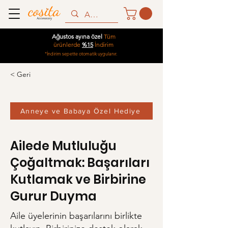
Ağustos ayına özel
Tüm
ürünlerde
%15
İndirim
*İndirim sepette otomatik uygulanır.
< Geri
Anneye ve Babaya Özel Hediye
Ailede Mutluluğu
Çoğaltmak: Başarıları
Kutlamak ve Birbirine
Gurur Duyma
Aile üyelerinin başarılarını birlikte