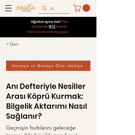
Ağustos ayına özel
Tüm
ürünlerde
%15
İndirim
*İndirim sepette otomatik uygulanır.
< Geri
Anneye ve Babaya Özel Hediye
Anı Defteriyle Nesiller
Arası Köprü Kurmak:
Bilgelik Aktarımı Nasıl
Sağlanır?
Geçmişin fısıltılarını geleceğe