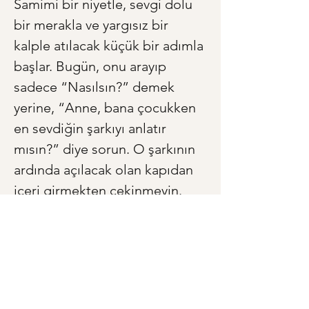
Samimi bir niyetle, sevgi dolu 
bir merakla ve yargısız bir 
kalple atılacak küçük bir adımla 
başlar. Bugün, onu arayıp 
sadece “Nasılsın?” demek 
yerine, “Anne, bana çocukken 
en sevdiğin şarkıyı anlatır 
mısın?” diye sorun. O şarkının 
ardında açılacak olan kapıdan 
içeri girmekten çekinmeyin. 
Çünkü o kapının ardında 
sadece onun geçmişi değil, 
sizin de en değerli mirasınız, 
kimliğinizin kayıp parçaları ve 
geleceğinize ışık tutacak bir 