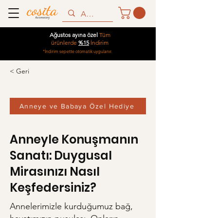
Ağustos ayına özel
Tüm
ürünlerde
%15
İndirim
*İndirim sepette otomatik uygulanır.
< Geri
Anneye ve Babaya Özel Hediye
Anneyle Konuşmanın
Sanatı: Duygusal
Mirasınızı Nasıl
Keşfedersiniz?
Annelerimizle kurduğumuz bağ,