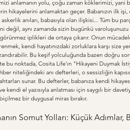
mizi anlamanın yolu, çoğu zaman köklerimizi, yani 
rin hikayelerini anlamaktan geçer. Babanızın ilk işi,
, askerlik anıları, babasıyla olan ilişkisi... Tüm bu pa
i değil, aynı zamanda sizin bugünkü varoluşunuzu 
 görünmez iplikleri de ortaya çıkarır. Onun mücadele
renmek, kendi hayatınızdaki zorluklara karşı size yen
zandırabilir. Bu keşif yolculuğunda bazen doğru sor
şte bu noktada, Cosita Life'ın "Hikayeni Duymak İst
ber niteliğindeki anı defterleri, o sessizliğin kapısı
htarları sunar. Bu defterler, babanıza kendi hikayes
ve kendi el yazısıyla anlatması için saygılı bir davetiy
biçilmez bir duygusal miras bırakır.
nın Somut Yolları: Küçük Adımlar, 