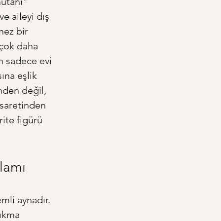
utanı" 
e aileyi dış 
ez bir 
 çok daha 
n sadece evi 
ına eşlik 
den değil, 
esaretinden 
ite figürü 
nlamı
mli aynadır. 
çıkma 