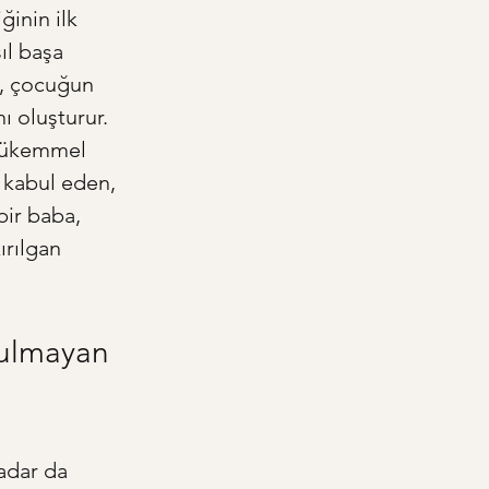
inin ilk 
ıl başa 
ı, çocuğun 
ı oluşturur. 
 mükemmel 
 kabul eden, 
bir baba, 
ırılgan 
şulmayan 
adar da 