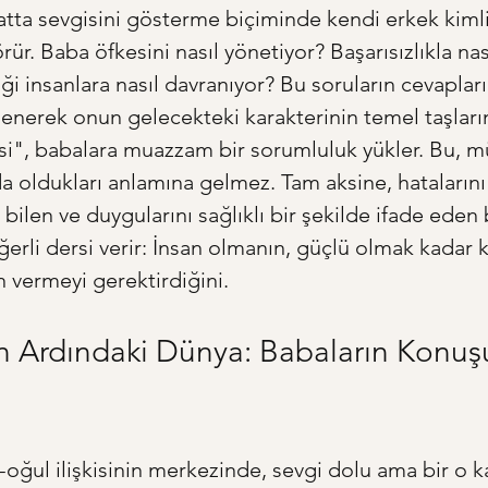
atta sevgisini gösterme biçiminde kendi erkek kimliğ
örür. Baba öfkesini nasıl yönetiyor? Başarısızlıkla nas
iği insanlara nasıl davranıyor? Bu soruların cevaplar
şlenerek onun gelecekteki karakterinin temel taşların
isi", babalara muazzam bir sorumluluk yükler. Bu,
 oldukları anlamına gelmez. Tam aksine, hatalarını
bilen ve duygularını sağlıklı bir şekilde ifade eden 
erli dersi verir: İnsan olmanın, güçlü olmak kadar k
n vermeyi gerektirdiğini.
in Ardındaki Dünya: Babaların Konu
oğul ilişkisinin merkezinde, sevgi dolu ama bir o k