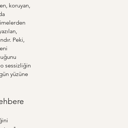
en, koruyan, 
da 
limelerden 
azılan, 
dır. Peki, 
eni 
ocuğunu 
o sessizliğin 
 gün yüzüne 
Rehbere
ini 