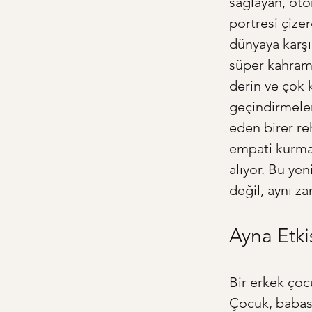
sağlayan, oto
portresi çize
dünyaya karşı
süper kahrama
derin ve çok 
geçindirmeler
eden birer re
empati kurma,
alıyor. Bu yen
değil, aynı za
Ayna Etki
Bir erkek çoc
Çocuk, babası