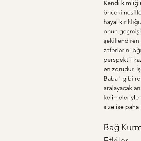
Kendi kimliği
önceki nesille
hayal kırıklığı
onun geçmişin
şekillendiren
zaferlerini öğ
perspektif ka
en zorudur. İ
Baba" gibi reh
aralayacak ana
kelimeleriyle 
size ise paha 
Bağ Kurma
Etkiler