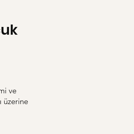
cuk
mi ve
ı üzerine