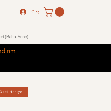
Giriş
eri (Baba-Anne)
ndirim
Özel Hediye