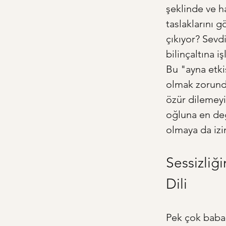
şeklinde ve h
taslaklarını g
çıkıyor? Sevd
bilinçaltına i
Bu "ayna etk
olmak zorunda
özür dilemeyi 
oğluna en değ
olmaya da izi
Sessizliğ
Dili
Pek çok baba-