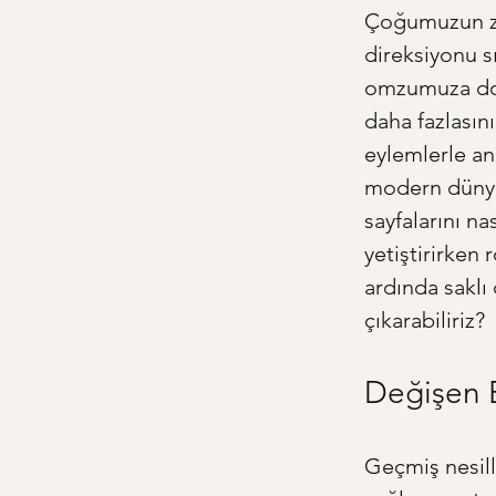
Çoğumuzun zih
direksiyonu s
omzumuza doku
daha fazlasını
eylemlerle anl
modern dünyan
sayfalarını na
yetiştirirken
ardında saklı
çıkarabiliriz?
Değişen 
Geçmiş nesill