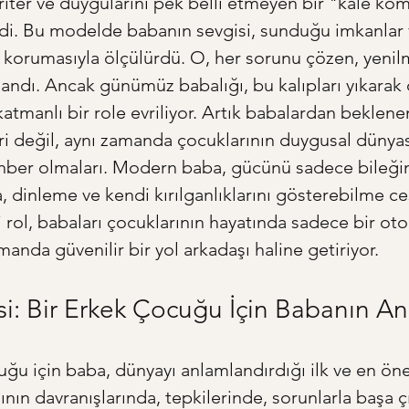
riter ve duygularını pek belli etmeyen bir "kale kom
rdi. Bu modelde babanın sevgisi, sunduğu imkanlar v
 korumasıyla ölçülürdü. O, her sorunu çözen, yenilm
ndı. Ancak günümüz babalığı, bu kalıpları yıkarak
katmanlı bir role evriliyor. Artık babalardan beklene
i değil, aynı zamanda çocuklarının duygusal dünyas
hber olmaları. Modern baba, gücünü sadece bileğin
 dinleme ve kendi kırılganlıklarını gösterebilme c
i rol, babaları çocuklarının hayatında sadece bir otor
manda güvenilir bir yol arkadaşı haline getiriyor.
si: Bir Erkek Çocuğu İçin Babanın A
uğu için baba, dünyayı anlamlandırdığı ilk ve en öne
nın davranışlarında, tepkilerinde, sorunlarla başa 