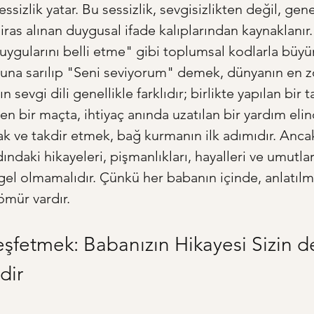
essizlik yatar. Bu sessizlik, sevgisizlikten değil, gene
iras alınan duygusal ifade kalıplarından kaynaklanır.
ygularını belli etme" gibi toplumsal kodlarla büyü
luna sarılıp "Seni seviyorum" demek, dünyanın en z
ın sevgi dili genellikle farklıdır; birlikte yapılan bir 
en bir maçta, ihtiyaç anında uzatılan bir yardım elind
ak ve takdir etmek, bağ kurmanın ilk adımıdır. Ancak
dındaki hikayeleri, pişmanlıkları, hayalleri ve umutla
l olmamalıdır. Çünkü her babanın içinde, anlatılm
ömür vardır.
eşfetmek: Babanızın Hikayesi Sizin d
dir