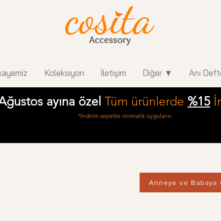
kayemiz
Koleksiyon
İletişim
Diğer ▼
Anı Deft
Ağustos ayına özel
Tüm ürünlerde
%15
İ
*İndirim sepette otomatik uygulanır.
Anneye ve Babaya 