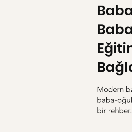
Baba
Baba 
Eğiti
Bağl
Modern ba
baba-oğul 
bir rehber.