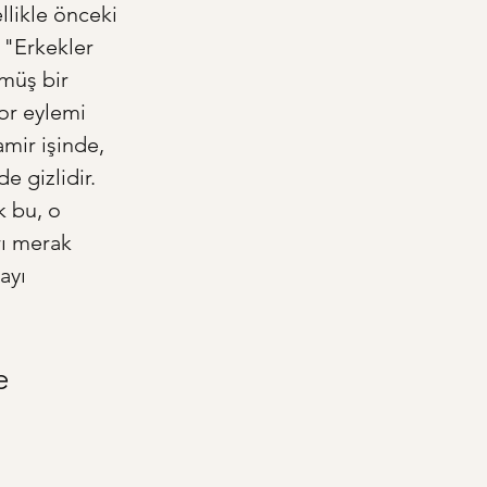
llikle önceki 
 "Erkekler 
müş bir 
or eylemi 
tamir işinde, 
e gizlidir. 
 bu, o 
rı merak 
ayı 
e 