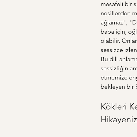
mesafeli bir s
nesillerden m
ağlamaz", "Du
baba için, oğ
olabilir. Onlar
sessizce izlen
Bu dili anlam
sessizliğin ar
etmemize enge
bekleyen bir 
Kökleri K
Hikayeniz