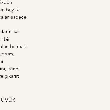
bizden 
 en büyük 
rçalar, sadece 
lerini ve 
i bir 
uları bulmak 
iyorum, 
nı 
ini, kendi 
e çıkarır; 
Büyük 