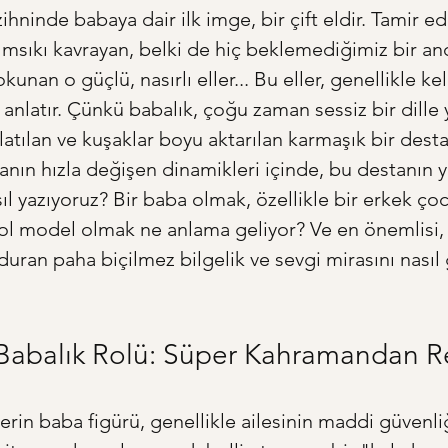
ninde babaya dair ilk imge, bir çift eldir. Tamir ed
ımsıkı kavrayan, belki de hiç beklemediğimiz bir an
nan o güçlü, nasırlı eller... Bu eller, genellikle ke
 anlatır. Çünkü babalık, çoğu zaman sessiz bir dille y
atılan ve kuşaklar boyu aktarılan karmaşık bir destan
ın hızla değişen dinamikleri içinde, bu destanın y
sıl yazıyoruz? Bir baba olmak, özellikle bir erkek ç
 rol model olmak ne anlama geliyor? Ve en önemlisi, 
 duran paha biçilmez bilgelik ve sevgi mirasını nasıl
Babalık Rolü: Süper Kahramandan 
erin baba figürü, genellikle ailesinin maddi güvenliğ