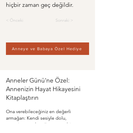
hiçbir zaman geç değildir.
< Önceki
Sonraki >
Anneye ve Babaya Özel Hediye
Anneler Günü'ne Özel:
Annenizin Hayat Hikayesini
Kitaplaştırın
Ona verebileceğiniz en değerli
armağan: Kendi sesiyle dolu,
geçmişten geleceğe uzanan bir anı
kitabı.