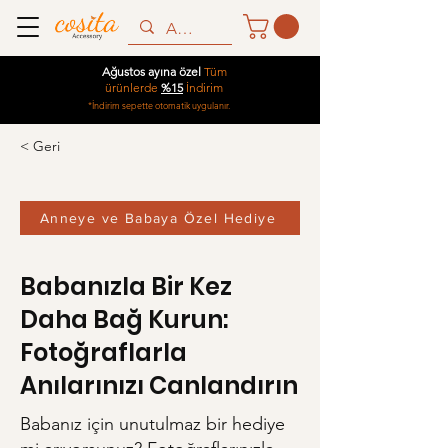
Ağustos ayına özel
Tüm
ürünlerde
%15
İndirim
*İndirim sepette otomatik uygulanır.
< Geri
Anneye ve Babaya Özel Hediye
Babanızla Bir Kez
Daha Bağ Kurun:
Fotoğraflarla
Anılarınızı Canlandırın
Babanız için unutulmaz bir hediye