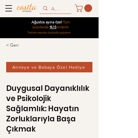
Ağustos ayına özel
Tüm
ürünlerde
%15
İndirim
*İndirim sepette otomatik uygulanır.
< Geri
Anneye ve Babaya Özel Hediye
Duygusal Dayanıklılık
ve Psikolojik
Sağlamlık: Hayatın
Zorluklarıyla Başa
Çıkmak