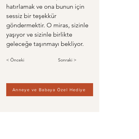
hatırlamak ve ona bunun için 
sessiz bir teşekkür 
göndermektir. O miras, sizinle 
yaşıyor ve sizinle birlikte 
geleceğe taşınmayı bekliyor.
< Önceki
Sonraki >
Anneye ve Babaya Özel Hediye
Anneler Günü'ne Özel:
Annenizin Hayat Hikayesini