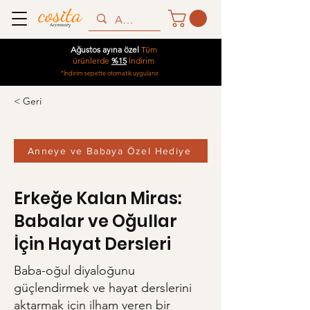
Ağustos ayına özel
Tüm
ürünlerde
%15
İndirim
*İndirim sepette otomatik uygulanır.
< Geri
Anneye ve Babaya Özel Hediye
Erkeğe Kalan Miras:
Babalar ve Oğullar
İçin Hayat Dersleri
Baba-oğul diyaloğunu
güçlendirmek ve hayat derslerini
aktarmak için ilham veren bir