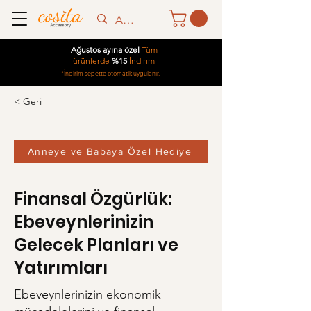
Ağustos ayına özel
Tüm
ürünlerde
%15
İndirim
*İndirim sepette otomatik uygulanır.
< Geri
Anneye ve Babaya Özel Hediye
Finansal Özgürlük:
Ebeveynlerinizin
Gelecek Planları ve
Yatırımları
Ebeveynlerinizin ekonomik