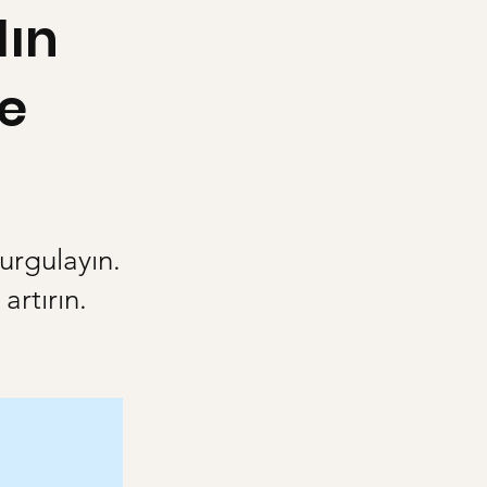
dın
e
urgulayın.
artırın.