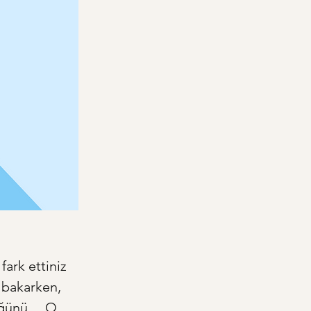
ark ettiniz 
 bakarken, 
düğünü… O 