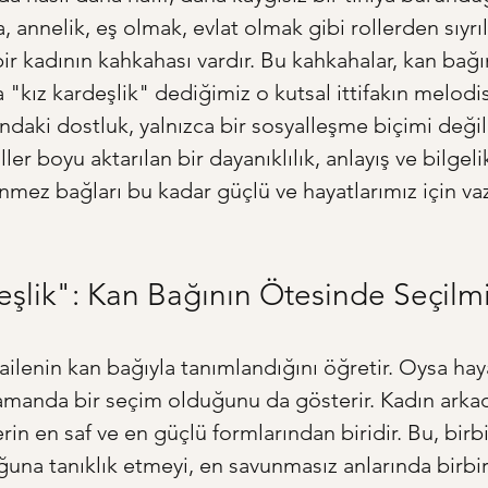
 annelik, eş olmak, evlat olmak gibi rollerden sıyrı
bir kadının kahkahası vardır. Bu kahkahalar, kan bağ
 "kız kardeşlik" dediğimiz o kutsal ittifakın melodisi
ndaki dostluk, yalnızca bir sosyalleşme biçimi değil,
er boyu aktarılan bir dayanıklılık, anlayış ve bilgelik
nmez bağları bu kadar güçlü ve hayatlarımız için v
eşlik": Kan Bağının Ötesinde Seçilmi
ailenin kan bağıyla tanımlandığını öğretir. Oysa haya
zamanda bir seçim olduğunu da gösterir. Kadın arkada
erin en saf ve en güçlü formlarından biridir. Bu, birbi
ğuna tanıklık etmeyi, en savunmasız anlarında birbir