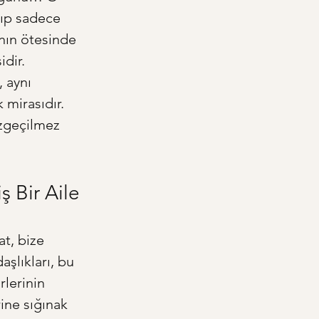
lıp sadece 
ının ötesinde 
dir. 
 aynı 
 mirasıdır. 
azgeçilmez 
ş Bir Aile
t, bize 
şlıkları, bu 
rlerinin 
ine sığınak 