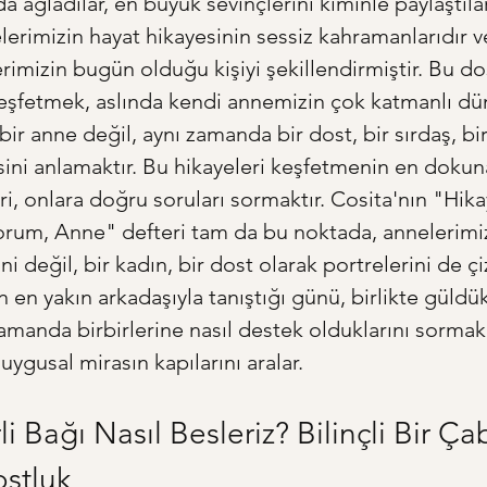
 ağladılar, en büyük sevinçlerini kiminle paylaştıla
lerimizin hayat hikayesinin sessiz kahramanlarıdır v
erimizin bugün olduğu kişiyi şekillendirmiştir. Bu do
keşfetmek, aslında kendi annemizin çok katmanlı dün
ir anne değil, aynı zamanda bir dost, bir sırdaş, bir
sini anlamaktır. Bu hikayeleri keşfetmenin en dokuna
ri, onlara doğru soruları sormaktır. Cosita'nın "Hika
orum, Anne" defteri tam da bu noktada, annelerimi
ini değil, bir kadın, bir dost olarak portrelerini de ç
en yakın arkadaşıyla tanıştığı günü, birlikte güldükl
zamanda birbirlerine nasıl destek olduklarını sormak
uygusal mirasın kapılarını aralar.
i Bağı Nasıl Besleriz? Bilinçli Bir Ça
stluk