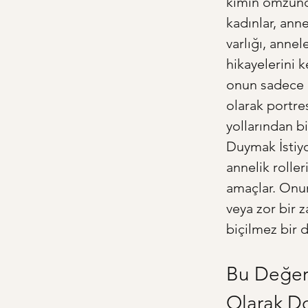
kimin omzunda
kadınlar, anne
varlığı, annel
hikayelerini 
onun sadece b
olarak portre
yollarından bi
Duymak İstiy
annelik roller
amaçlar. Onun 
veya zor bir 
biçilmez bir d
Bu Değerl
Olarak Do