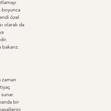
utlamayı 
ih boyunca 
endi özel 
ı olarak da 
ya 
ir. 
 bakarız.
n zaman 
tiyaç 
 sunar. 
manda bir 
ayallerini 