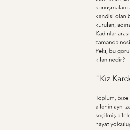
konuşmalarda,
kendisi olan 
kurulan, adına
Kadınlar arası
zamanda nesill
Peki, bu görü
kılan nedir?
"Kız Kard
Toplum, bize 
ailenin aynı 
seçilmiş ailel
hayat yolculu