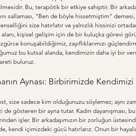
mesidir. Bu, terapötik bir etkiye sahiptir. Bir arkadaş
ını sallaması, "Ben de böyle hissetmiştim" demesi, 
selliğini size hatırlatır ve yalnızlık hissinizi ortadan
 alanı, kişisel gelişim için de bir kuluçka görevi görü
özgürce konuşabildiğimiz, zayıflıklarımızı güçlendir
umuz bu kutsal alanda, kendimizin daha iyi bir ver
reti buluruz.
anın Aynası: Birbirimizde Kendimiz
ost, size sadece kim olduğunuzu söylemez; aynı za
zi de gösteren bir ayna tutar. Kadın dayanışması, bu
inden işler. Bir arkadaşımızın bir zorluğun üstesind
 kendi içimizdeki gücü hatırlarız. Onun bir hayali