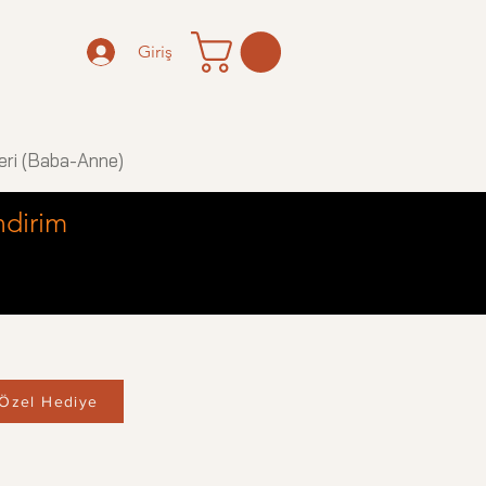
Giriş
eri (Baba-Anne)
ndirim
Özel Hediye