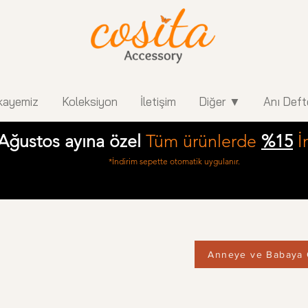
kayemiz
Koleksiyon
İletişim
Diğer ▼
Anı Deft
Ağustos ayına özel
Tüm ürünlerde
%15
İ
*İndirim sepette otomatik uygulanır.
Anneye ve Babaya 