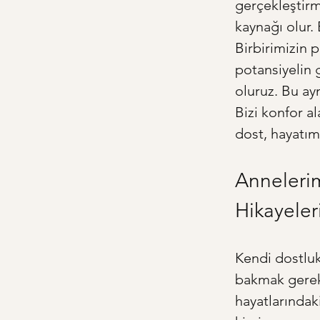
gerçekleştirm
kaynağı olur. 
Birbirimizin 
potansiyelin 
oluruz. Bu ay
Bizi konfor al
dost, hayatım
Annelerim
Hikayeler
Kendi dostluk
bakmak gereki
hayatlarındak