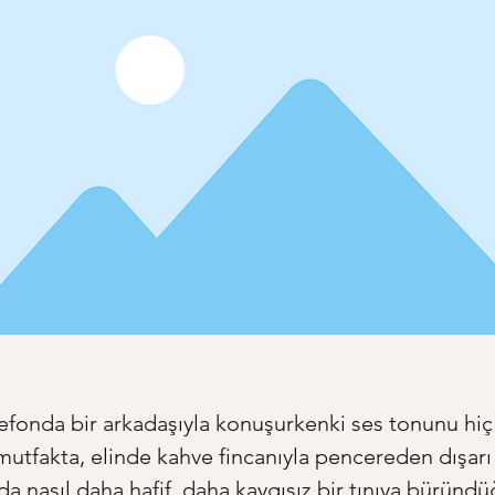
efonda bir arkadaşıyla konuşurkenki ses tonunu hiç f
mutfakta, elinde kahve fincanıyla pencereden dışarı
nda nasıl daha hafif, daha kaygısız bir tınıya bürün