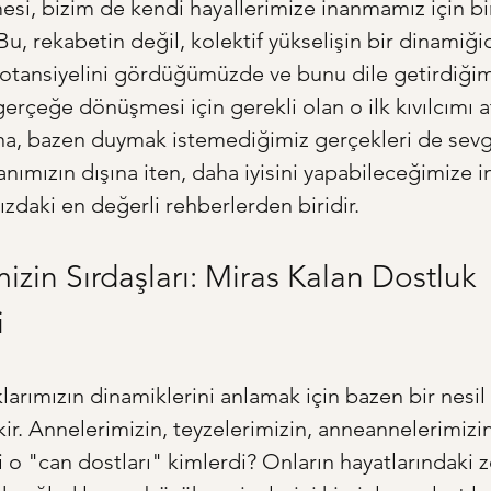
esi, bizim de kendi hayallerimize inanmamız için bi
Bu, rekabetin değil, kolektif yükselişin bir dinamiğid
potansiyelini gördüğümüzde ve bunu dile getirdiğim
gerçeğe dönüşmesi için gerekli olan o ilk kıvılcımı 
na, bazen duymak istemediğimiz gerçekleri de sevgiy
anımızın dışına iten, daha iyisini yapabileceğimize i
ızdaki en değerli rehberlerden biridir.
izin Sırdaşları: Miras Kalan Dostluk 
i
larımızın dinamiklerini anlamak için bazen bir nesil 
r. Annelerimizin, teyzelerimizin, anneannelerimizin
i o "can dostları" kimlerdi? Onların hayatlarındaki z