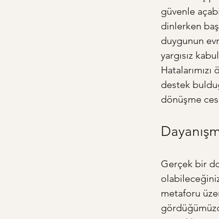
güvenle açabil
dinlerken baş
duygunun evren
yargısız kabul
Hatalarımızı 
destek bulduğ
dönüşme cesa
Dayanışm
Gerçek bir d
olabileceğini
metaforu üzer
gördüğümüzde,