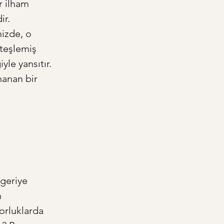
r ilham 
ir. 
izde, o 
ateşlemiş 
le yansıtır. 
nanan bir 
geriye 
 
orluklarda 