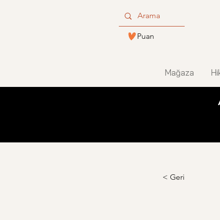
Puan
Mağaza
Hi
< Geri