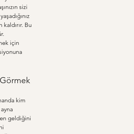
ınızın sizi 
yaşadığınız 
 kaldırır. Bu 
r. 
mek için 
siyonuna 
i Görmek
manda kim 
 ayna 
en geldiğini 
ni 