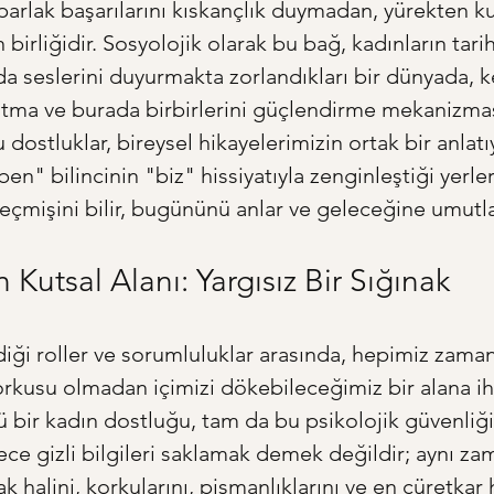
parlak başarılarını kıskançlık duymadan, yürekten k
 birliğidir. Sosyolojik olarak bu bağ, kadınların tar
a seslerini duyurmakta zorlandıkları bir dünyada, k
ratma ve burada birbirlerini güçlendirme mekanizmas
u dostluklar, bireysel hikayelerimizin ortak bir anlatı
n" bilincinin "biz" hissiyatıyla zenginleştiği yerlerd
geçmişini bilir, bugününü anlar ve geleceğine umutla
n Kutsal Alanı: Yargısız Bir Sığınak
diği roller ve sorumluluklar arasında, hepimiz zama
rkusu olmadan içimizi dökebileceğimiz bir alana ih
ü bir kadın dostluğu, tam da bu psikolojik güvenliği
dece gizli bilgileri saklamak demek değildir; aynı za
k halini, korkularını, pişmanlıklarını ve en cüretkar h