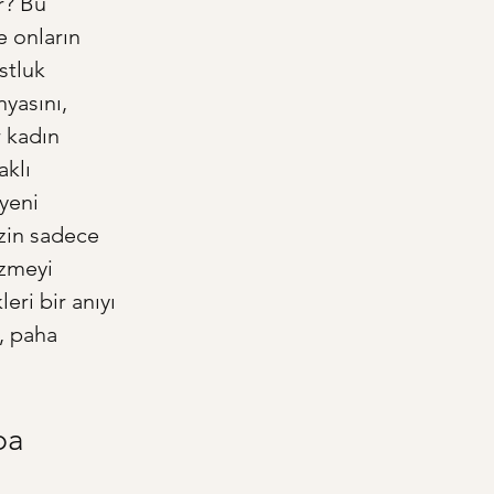
r? Bu 
e onların 
stluk 
yasını, 
 kadın 
klı 
yeni 
zin sadece 
izmeyi 
eri bir anıyı 
, paha 
ba 