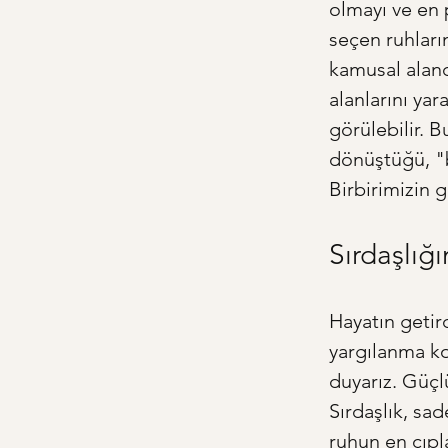
olmayı ve en 
seçen ruhların
kamusal aland
alanlarını ya
görülebilir. B
dönüştüğü, "be
Birbirimizin 
Sırdaşlığı
Hayatın getir
yargılanma ko
duyarız. Güçl
Sırdaşlık, sa
ruhun en çıpla