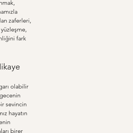
anmak, 
mamızla 
n zaferleri, 
k yüzleşme, 
liğini fark 
Hikaye
rı olabilir 
 gecenin 
ir sevincin 
mız hayatın 
enin 
arı birer 