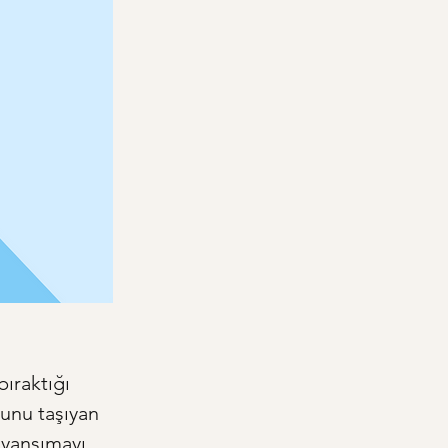
ıraktığı 
ğunu taşıyan 
 yansımayı 