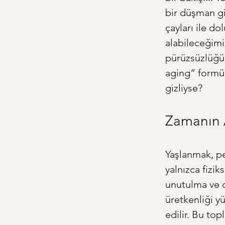
bir düşman gi
çayları ile do
alabileceğimiz
pürüzsüzlüğün
aging” formül
gizliyse?
Zamanın 
Yaşlanmak, pe
yalnızca fizi
unutulma ve d
üretkenliği yü
edilir. Bu to