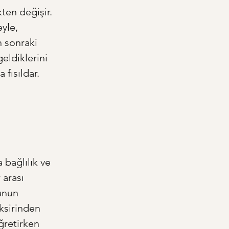
ten değişir. 
yle, 
 sonraki 
eldiklerini 
 fısıldar.
 
bağlılık ve 
 arası 
unun 
iksirinden 
ğretirken 