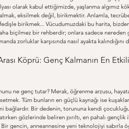
lyası olarak kabul ettiğimizde, yaşlanma algımız kök
lmak, eksilmek değil, birikmektir. Anlamla, tecrübe
ffedişle birikmek... Vücudumuzdaki bu harita, bizden
 paha biçilmez bir rehberdir; onlara sadece nereden g
manda zorluklar karşısında nasıl ayakta kalındığını da
Arası Köprü: Genç Kalmanın En Etkili
uhunu ne genç tutar? Merak, öğrenme arzusu, hayata 
issetmek. Tüm bunların en güçlü kaynağı ise kuşaklar
i bağlardır. Bir dedenin, torununa kendi çocukluğ
atırken gözlerinde beliren pırıltı, en pahalı gençlik 
. Bir gencin, anneannesine yeni teknolojiyi sabırla ö