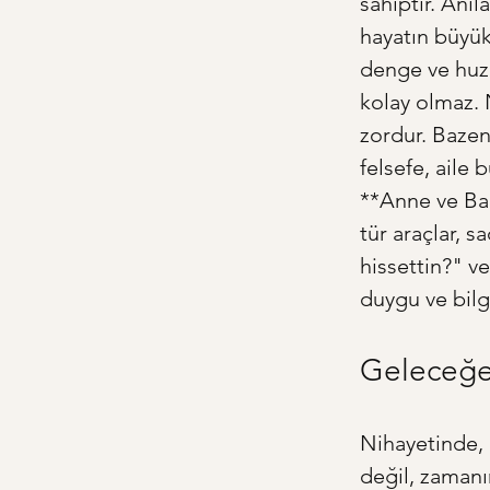
sahiptir. Anıl
hayatın büyük 
denge ve huzu
kolay olmaz. 
zordur. Bazen 
felsefe, aile 
**Anne ve Baba
tür araçlar, 
hissettin?" v
duygu ve bilge
Geleceğe 
Nihayetinde, 
değil, zamanın