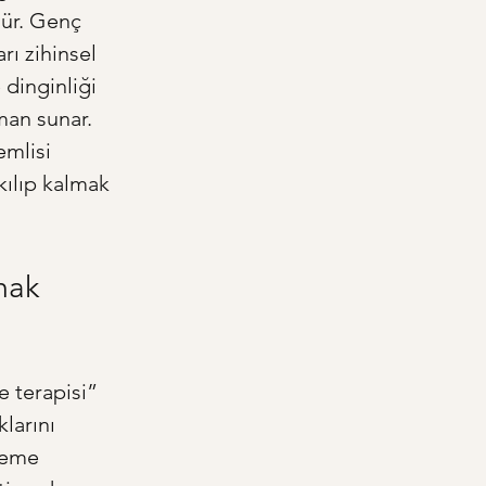
şür. Genç 
rı zihinsel 
 dinginliği 
iman sunar. 
emlisi 
kılıp kalmak 
mak
 terapisi” 
larını 
neme 