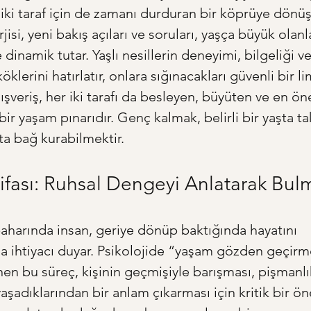
, iki taraf için de zamanı durduran bir köprüye dönü
rjisi, yeni bakış açıları ve soruları, yaşça büyük olanla
e dinamik tutar. Yaşlı nesillerin deneyimi, bilgeliği ve
öklerini hatırlatır, onlara sığınacakları güvenli bir l
alışveriş, her iki tarafı da besleyen, büyüten ve en ön
bir yaşam pınarıdır. Genç kalmak, belirli bir yaşta ta
şta bağ kurabilmektir.
Şifası: Ruhsal Dengeyi Anlatarak Bul
harında insan, geriye dönüp baktığında hayatını 
 ihtiyacı duyar. Psikolojide “yaşam gözden geçirme
nen bu süreç, kişinin geçmişiyle barışması, pişmanlık
aşadıklarından bir anlam çıkarması için kritik bir ö