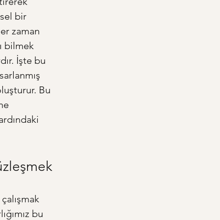
tirerek 
el bir 
her zaman 
ı bilmek 
dır. İşte bu 
asarlanmış 
luşturur. Bu 
ne 
ardındaki 
süzleşmek
 çalışmak 
lığımız bu 