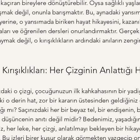
 kaçıran bireylere dönüştürebilir. Oysa sağlıklı yaşl
mak değil, onunla barışmaktır. Bu, aynadaki yansı
erine, o yansımada biriken hayat hikayesini, kazanıla
ınaları ve öğrenilen dersleri onurlandırmaktır. Gerçe
saymak değil, o kırışıklıkların ardındaki anıların zengin
 Kırışıklıkları: Her Çizginin Anlattığı 
daki o çizgi, çocuğunuzun ilk kahkahasının bir yadiga
ki o derin hat, zor bir kararın üstesinden geldiğiniz
ığı mı? Saçınızdaki her bir beyaz tel, bir endişenin, b
r düşüncenin anıtı değil midir? Bedenimiz, yaşadığı
 iz, her leke, her çizgi, anlatılmayı bekleyen bir hikay
 Bu izleri birer kusur olarak görmekten vazgeçip onl