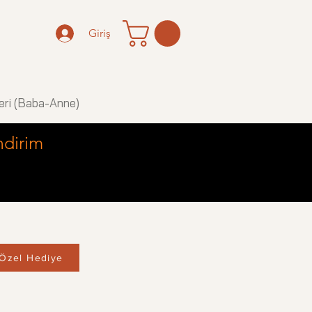
Giriş
eri (Baba-Anne)
ndirim
Özel Hediye