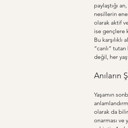
paylaştığı an
nesillerin ene
olarak aktif v
ise gençlere k
Bu karşılıklı 
“canlı” tutan 
değil, her ya
Anıların 
Yaşamın sonba
anlamlandırma
olarak da bili
onarması ve y