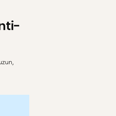
nti-
uzun,