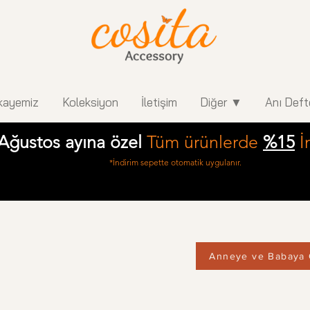
kayemiz
Koleksiyon
İletişim
Diğer ▼
Anı Deft
Ağustos ayına özel
Tüm ürünlerde
%15
İ
*İndirim sepette otomatik uygulanır.
Anneye ve Babaya 