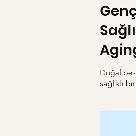
Genç 
Sağl
Agin
Doğal besl
sağlıklı b