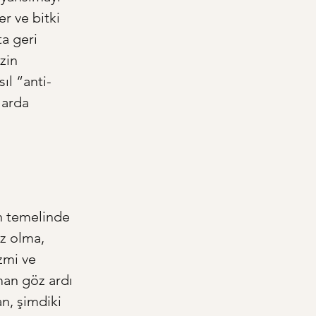
r ve bitki 
a geri 
zin 
ıl “anti-
larda 
n temelinde 
z olma, 
zmi ve 
man göz ardı 
n, şimdiki 