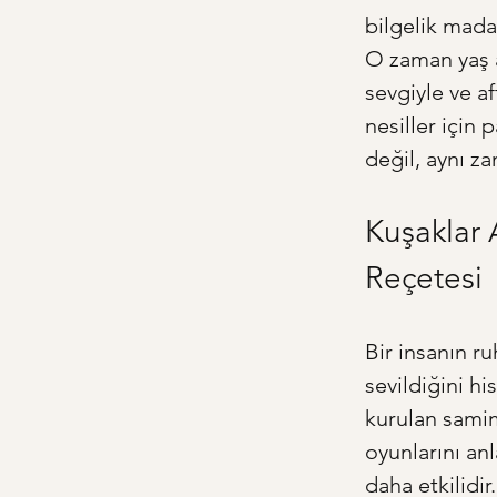
bilgelik mada
O zaman yaş a
sevgiyle ve a
nesiller için
değil, aynı za
Kuşaklar 
Reçetesi
Bir insanın r
sevildiğini h
kurulan samim
oyunlarını anl
daha etkilidir