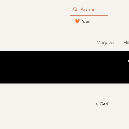
Puan
Mağaza
Hi
< Geri