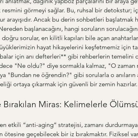
arı anlatmak, dağınık yapboz parçalarını bir araya ge
resmini görmeyi sağlar. Bu, ruhsal bir detokstur; içs
r arayışıdır. Ancak bu derin sohbetleri başlatmak 
Nereden başlanacağını, hangi soruların sorulacağın
doğru sorular, en kilitli kapıları bile açan anahtarlar
büyüklerimizin hayat hikayelerini keşfetmemiz için t
lar için anı defterleri** gibi rehberlerin temelini o
sadece "Ne oldu?" diye sormakla kalmaz, "O zaman 
eya "Bundan ne öğrendin?" gibi sorularla o anıların 
liği ortaya çıkarmak için güvenli bir zemin hazırlar.
Bırakılan Miras: Kelimelerle Ölüm
en etkili “anti-aging” stratejisi, zamanı durdurmaya
 ötesine geçebilecek bir iz bırakmaktır. Fiziksel var