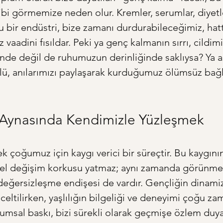
bi görmemize neden olur. Kremler, serumlar, diyetle
lu bir endüstri, bize zamanı durdurabileceğimiz, hatt
 vaadini fısıldar. Peki ya genç kalmanın sırrı, cildimi
de değil de ruhumuzun derinliğinde saklıysa? Ya as
ü, anılarımızı paylaşarak kurduğumuz ölümsüz bağ
Aynasında Kendimizle Yüzleşmek
k çoğumuz için kaygı verici bir süreçtir. Bu kaygını
ksel değişim korkusu yatmaz; aynı zamanda görünme
eğersizleşme endişesi de vardır. Gençliğin dinami
celtilirken, yaşlılığın bilgeliği ve deneyimi çoğu za
plumsal baskı, bizi sürekli olarak geçmişe özlem duya