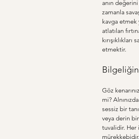
anın değerini
zamanla savaş
kavga etmek y
atlatılan fırt
kırışıklıkları 
etmektir.
Bilgeliğin
Göz kenarınız
mi? Alnınızda
sessiz bir tan
veya derin bi
tuvalidir. Her
mürekkebidir.