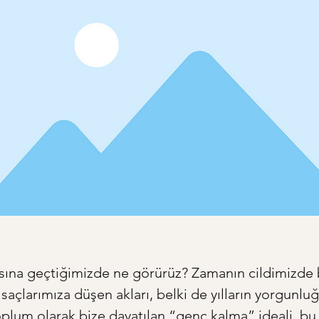
sına geçtiğimizde ne görürüz? Zamanın cildimizde b
, saçlarımıza düşen akları, belki de yılların yorgunlu
 Toplum olarak bize dayatılan “genç kalma” ideali, bu