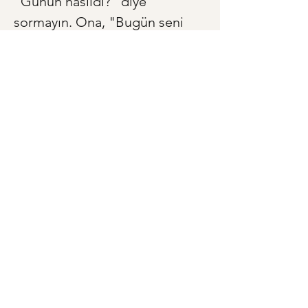
"Günün nasıldı?" diye 
sormayın. Ona, "Bugün seni 
gülümseten bir şey oldu mu?" 
veya "Çocukken en sevdiğin 
oyun neydi?" gibi kalbine 
dokunan bir soru sorun. Ve 
sonra sadece dinleyin. 
Cevapların içinde, zamanın 
ötesinde bir bağ kurduğunuzu 
göreceksiniz. Çünkü zamanın 
bize sunduğu en değerli 
hediye, bir başkasına 
ayırdığımız ve paylaştığımız 
"an"dır.
< Önceki
Sonraki >