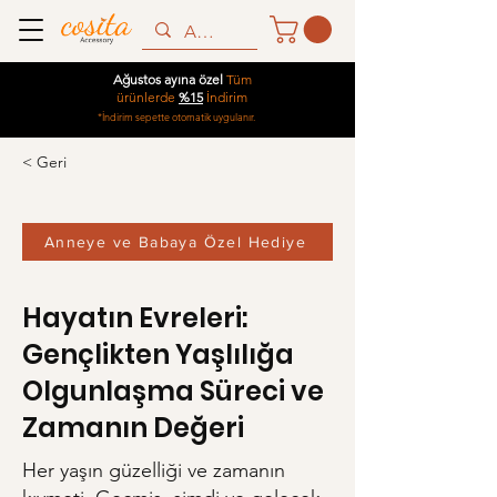
Ağustos ayına özel
Tüm
ürünlerde
%15
İndirim
*İndirim sepette otomatik uygulanır.
< Geri
Anneye ve Babaya Özel Hediye
Hayatın Evreleri:
Gençlikten Yaşlılığa
Olgunlaşma Süreci ve
Zamanın Değeri
Her yaşın güzelliği ve zamanın