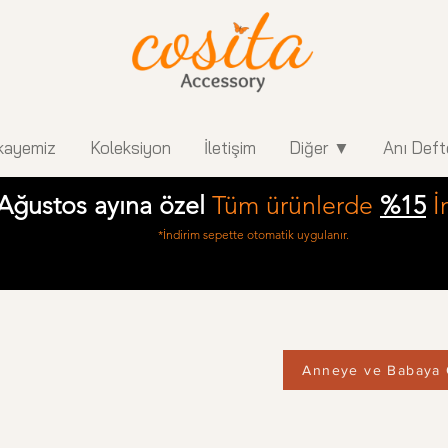
kayemiz
Koleksiyon
İletişim
Diğer ▼
Anı Deft
Ağustos ayına özel
Tüm ürünlerde
%15
İ
*İndirim sepette otomatik uygulanır.
Anneye ve Babaya 