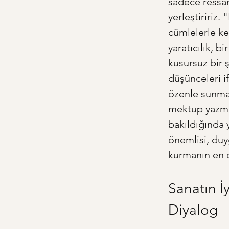
sadece ressaml
yerleştiririz.
cümlelerle ke
yaratıcılık, 
kusursuz bir 
düşünceleri i
özenle sunmak
mektup yazmak
bakıldığında 
önemlisi, duy
kurmanın en 
Sanatın İy
Diyalog