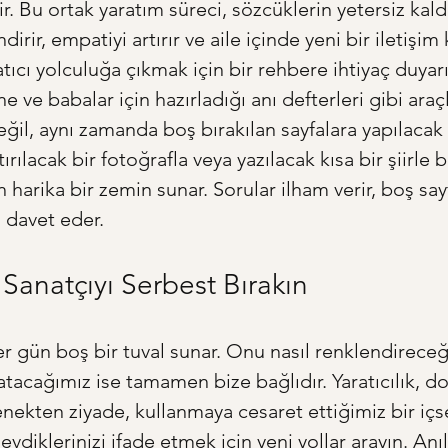
r. Bu ortak yaratım süreci, sözcüklerin yetersiz kald
irir, empatiyi artırır ve aile içinde yeni bir iletişim 
tıcı yolculuğa çıkmak için bir rehbere ihtiyaç duyarı
e ve babalar için hazırladığı anı defterleri gibi araç
eğil, aynı zamanda boş bırakılan sayfalara yapılacak
tırılacak bir fotoğrafla veya yazılacak kısa bir şiirle 
 harika bir zemin sunar. Sorular ilham verir, boş sayf
zı davet eder.
 Sanatçıyı Serbest Bırakın
er gün boş bir tuval sunar. Onu nasıl renklendireceğ
latacağımız ise tamamen bize bağlıdır. Yaratıcılık, d
nekten ziyade, kullanmaya cesaret ettiğimiz bir içse
evdiklerinizi ifade etmek için yeni yollar arayın. Anıl