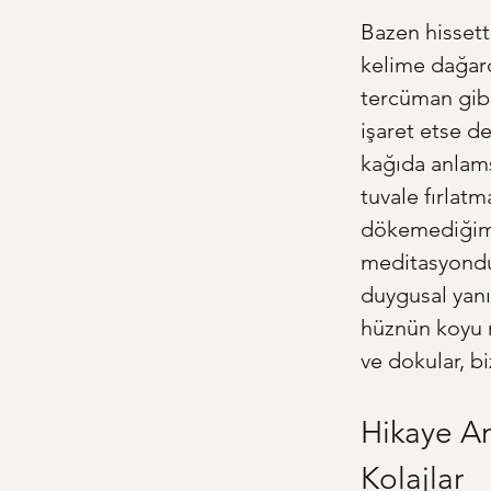
Bazen hissett
kelime dağarc
tercüman gibi
işaret etse de
kağıda anlams
tuvale fırlat
dökemediğimiz
meditasyondur.
duygusal yanı
hüznün koyu ma
ve dokular, b
Hikaye Anl
Kolajlar