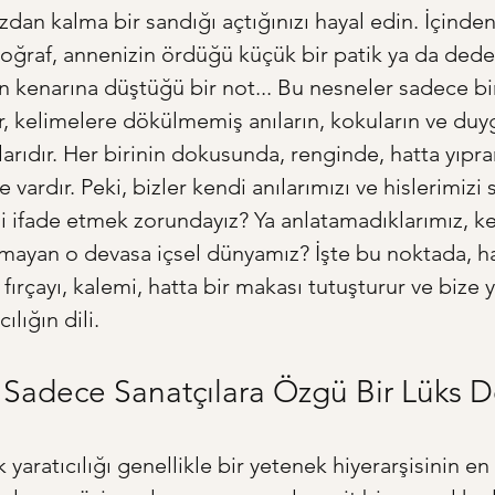
an kalma bir sandığı açtığınızı hayal edin. İçinden
toğraf, annenizin ördüğü küçük bir patik ya da dede
ın kenarına düştüğü bir not... Bu nesneler sadece bi
ar, kelimelere dökülmemiş anıların, kokuların ve duyg
ılarıdır. Her birinin dokusunda, renginde, hatta yıpr
ye vardır. Peki, bizler kendi anılarımızı ve hislerimizi
i ifade etmek zorundayız? Ya anlatamadıklarımız, ke
ığmayan o devasa içsel dünyamız? İşte bu noktada, h
 fırçayı, kalemi, hatta bir makası tutuşturur ve bize ye
cılığın dili.
ık Sadece Sanatçılara Özgü Bir Lüks D
yaratıcılığı genellikle bir yetenek hiyerarşisinin en