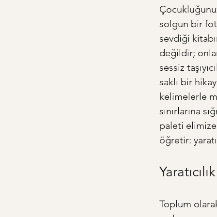
Çocukluğunuzd
solgun bir fo
sevdiği kitab
değildir; onl
sessiz taşıyıc
saklı bir hika
kelimelerle m
sınırlarına s
paleti elimize
öğretir: yaratı
Yaratıcıl
Toplum olarak 