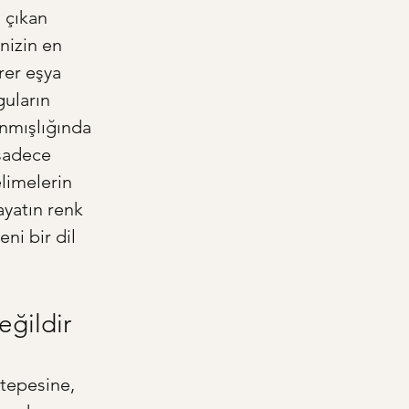
 çıkan 
nizin en 
rer eşya 
uların 
anmışlığında 
 sadece 
limelerin 
ayatın renk 
ni bir dil 
eğildir
 tepesine, 