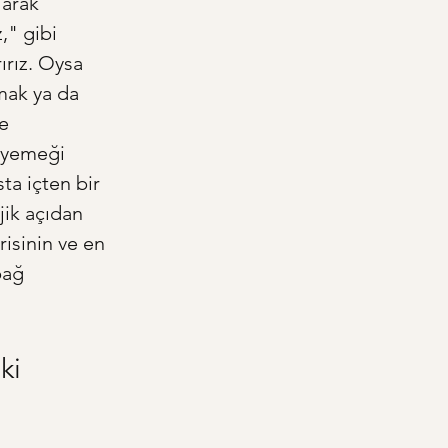
larak 
," gibi 
ırız. Oysa 
mak ya da 
e 
r yemeği 
a içten bir 
jik açıdan 
isinin ve en 
bağ 
ki 