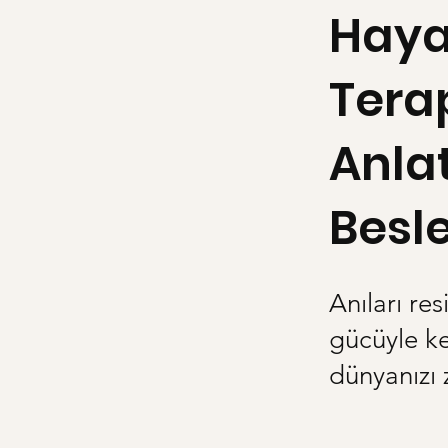
Haya
Terap
Anlat
Besl
Anıları res
gücüyle ken
dünyanızı 