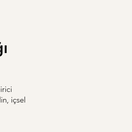
ğı
irici
in, içsel