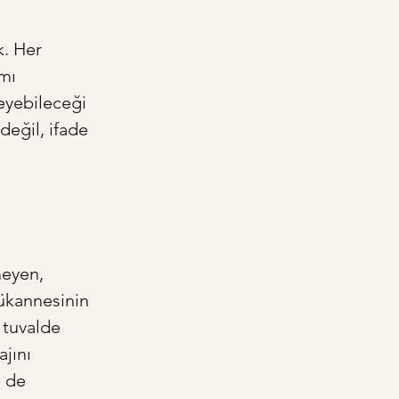
. Her 
mı 
eyebileceği 
eğil, ifade 
meyen, 
ükannesinin 
 tuvalde 
ajını 
 de 