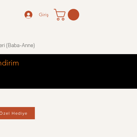
Giriş
eri (Baba-Anne)
ndirim
Özel Hediye