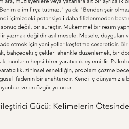
ara, müzisyenlere veya yazarlara ait bir ayrıcalık o
 "Benim elim fırça tutmaz," ya da "Benden şair olmaz
ndi içimizdeki potansiyeli daha filizlenmeden bastır
bir sonuç değil, bir süreçtir. Mükemmel bir resim yap
şiir yazmak değildir asıl mesele. Mesele, duyguları v
fade etmek için yeni yollar keşfetme cesaretidir. Bi
, bahçedeki çiçekleri ahenkle düzenlemek, bir dost
; bunların hepsi birer yaratıcılık eylemidir. Psikolo
yaratıcılık, zihinsel esnekliğin, problem çözme becer
gusal ifadenin bir anahtarıdır. Kendi iç dünyamızla 
oyunbaz ve en özgür yoludur.
ileştirici Gücü: Kelimelerin Ötesinde