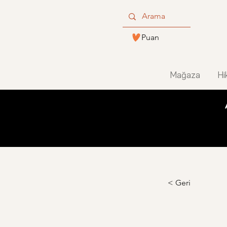
Puan
Mağaza
Hi
< Geri