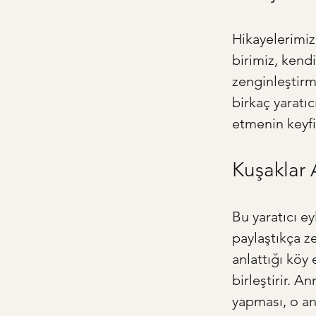
Hikayelerimiz
birimiz, kendi
zenginleştirm
birkaç yaratı
etmenin keyfi
Kuşaklar 
Bu yaratıcı e
paylaştıkça z
anlattığı köy 
birleştirir. An
yapması, o an