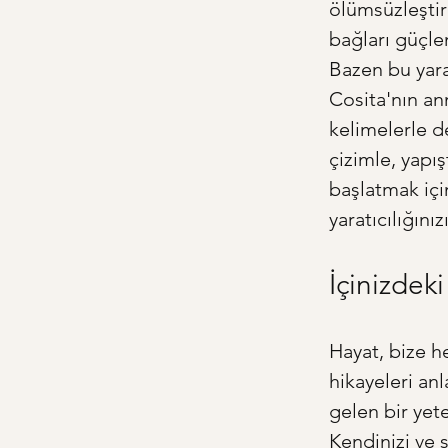
ölümsüzleştiri
bağları güçlend
Bazen bu yara
Cosita'nın ann
kelimelerle d
çizimle, yapış
başlatmak için
yaratıcılığını
İçinizdeki
Hayat, bize h
hikayeleri an
gelen bir yete
Kendinizi ve s