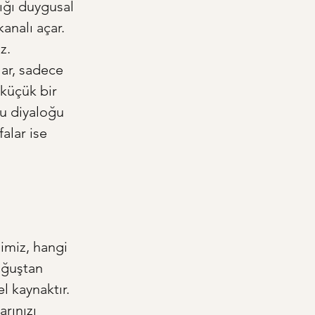
ığı duygusal 
kanalı açar. 
z. 
lar, sadece 
 küçük bir 
bu diyaloğu 
alar ise 
imiz, hangi 
oğuştan 
l kaynaktır. 
arınızı 