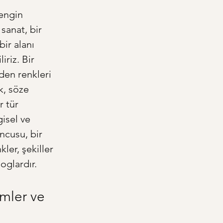
engin 
sanat, bir 
ir alanı 
riz. Bir 
den renkleri 
k, söze 
 tür 
isel ve 
ncusu, bir 
ler, şekiller 
oglardır.
imler ve 