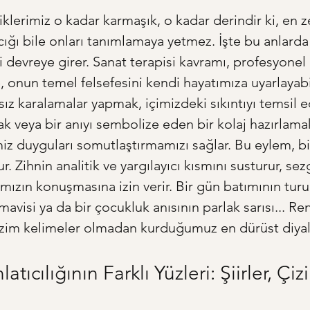
iklerimiz o kadar karmaşık, o kadar derindir ki, en z
ığı bile onları tanımlamaya yetmez. İşte bu anlarda 
 devreye girer. Sanat terapisi kavramı, profesyonel b
, onun temel felsefesini kendi hayatımıza uyarlayabili
ız karalamalar yapmak, içimizdeki sıkıntıyı temsil e
mak veya bir anıyı sembolize eden bir kolaj hazırlama
 duyguları somutlaştırmamızı sağlar. Bu eylem, bir
 Zihnin analitik ve yargılayıcı kısmını susturur, sezg
mızın konuşmasına izin verir. Bir gün batımının turu
visi ya da bir çocukluk anısının parlak sarısı... Renk
izim kelimeler olmadan kurduğumuz en dürüst diyal
atıcılığının Farklı Yüzleri: Şiirler, Çiz