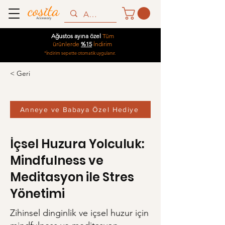
Ağustos ayına özel
Tüm
ürünlerde
%15
İndirim
*İndirim sepette otomatik uygulanır.
< Geri
Anneye ve Babaya Özel Hediye
İçsel Huzura Yolculuk:
Mindfulness ve
Meditasyon ile Stres
Yönetimi
Zihinsel dinginlik ve içsel huzur için