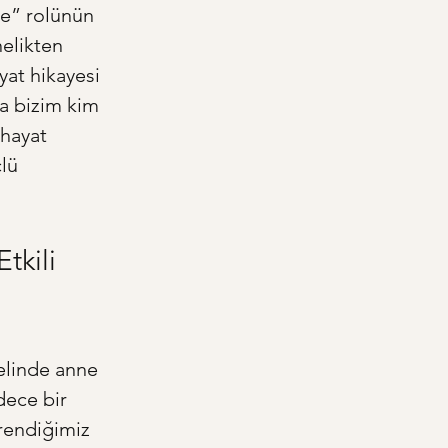
e” rolünün 
nelikten 
yat hikayesi 
da bizim kim 
hayat 
lü 
tkili 
elinde anne 
dece bir 
rendiğimiz 