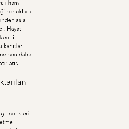
ra ilham 
ği zorluklara 
inden asla 
dı. Hayat 
 kendi 
 kanıtlar 
sine onu daha 
ırlatır.
tarılan 
 gelenekleri 
 etme 