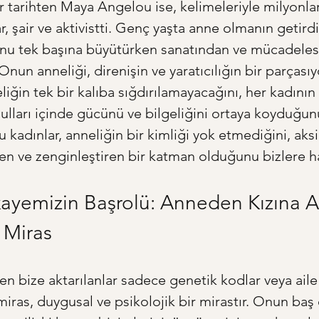
r tarihten Maya Angelou ise, kelimeleriyle milyonla
r, şair ve aktivistti. Genç yaşta anne olmanın getirdi
nu tek başına büyütürken sanatından ve mücadeles
un anneliği, direnişin ve yaratıcılığın bir parçasıy
liğin tek bir kalıba sığdırılamayacağını, her kadının
ulları içinde gücünü ve bilgeliğini ortaya koyduğunu
Bu kadınlar, anneliğin bir kimliği yok etmediğini, ak
ren ve zenginleştiren bir katman olduğunu bizlere hat
ayemizin Başrolü: Anneden Kızına Ak
 Miras
n bize aktarılanlar sadece genetik kodlar veya aile
 miras, duygusal ve psikolojik bir mirastır. Onun baş