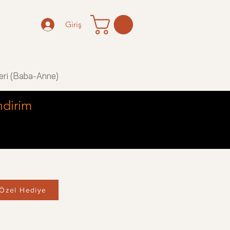
Giriş
eri (Baba-Anne)
ndirim
Özel Hediye