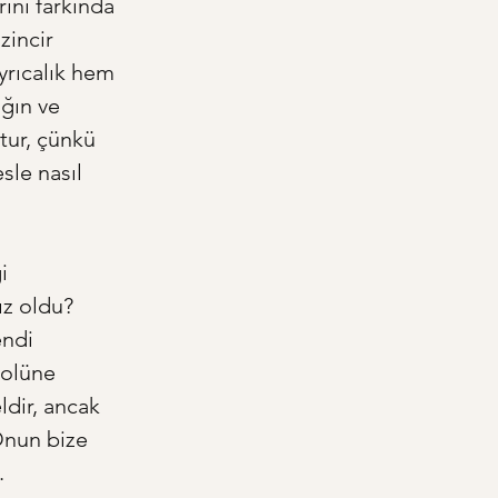
ını farkında 
zincir 
yrıcalık hem 
ğın ve 
ur, çünkü 
sle nasıl 
i 
ız oldu? 
endi 
rolüne 
dir, ancak 
Onun bize 
.