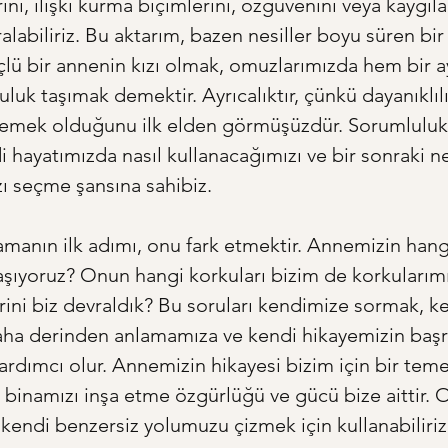
ı, ilişki kurma biçimlerini, özgüvenini veya kaygılar
abiliriz. Bu aktarım, bazen nesiller boyu süren bir 
çlü bir annenin kızı olmak, omuzlarımızda hem bir a
luk taşımak demektir. Ayrıcalıktır, çünkü dayanıklılı
demek olduğunu ilk elden görmüşüzdür. Sorumlulukt
 hayatımızda nasıl kullanacağımızı ve bir sonraki ne
ı seçme şansına sahibiz.
amanın ilk adımı, onu fark etmektir. Annemizin hang
 taşıyoruz? Onun hangi korkuları bizim de korkularım
rini biz devraldık? Bu soruları kendimize sormak, k
aha derinden anlamamıza ve kendi hikayemizin baş
dımcı olur. Annemizin hikayesi bizim için bir temel
 binamızı inşa etme özgürlüğü ve gücü bize aittir. 
 kendi benzersiz yolumuzu çizmek için kullanabiliriz