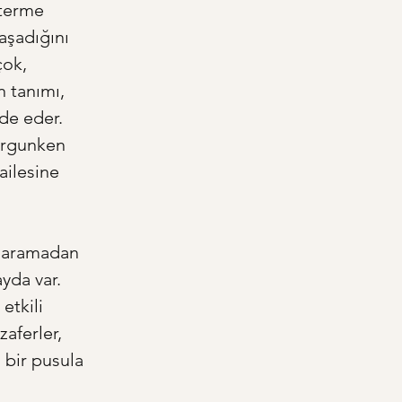
sterme 
yaşadığını 
çok, 
n tanımı, 
de eder. 
orgunken 
ailesine 
a aramadan 
da var. 
etkili 
zaferler, 
 bir pusula 