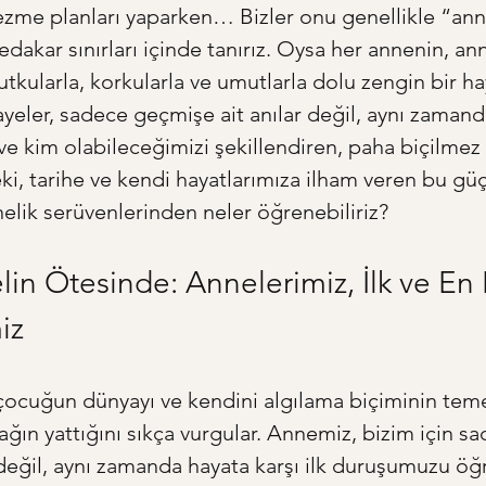
zme planları yaparken… Bizler onu genellikle “ann
edakar sınırları içinde tanırız. Oysa her annenin, an
utkularla, korkularla ve umutlarla dolu zengin bir ha
kayeler, sadece geçmişe ait anılar değil, aynı zaman
 kim olabileceğimizi şekillendiren, paha biçilmez 
eki, tarihe ve kendi hayatlarımıza ilham veren bu güç
nelik serüvenlerinden neler öğrenebiliriz?
in Ötesinde: Annelerimiz, İlk ve En E
iz
r çocuğun dünyayı ve kendini algılama biçiminin tem
ağın yattığını sıkça vurgular. Annemiz, bizim için sa
eğil, aynı zamanda hayata karşı ilk duruşumuzu öğ