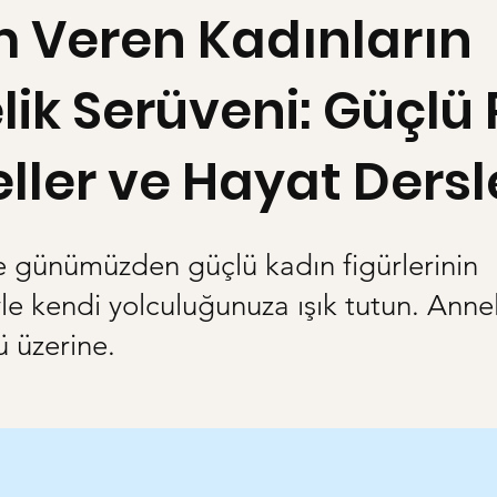
m Veren Kadınların
ik Serüveni: Güçlü 
ler ve Hayat Dersl
e günümüzden güçlü kadın figürlerinin
yle kendi yolculuğunuza ışık tutun. Annel
 üzerine.