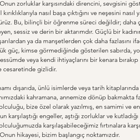
 Onun zorluklar karşısındaki direncini, sevgisini gö
 kırıklıklarıyla nasıl başa çıktığını ve neşesini nasıl 
rüz. Bu, bilinçli bir öğrenme süreci değildir; daha 
en, sessiz ve derin bir aktarımdır. Güçlü bir kadını
arılardan ya da manşetlerden çok daha fazlasını ifa
ük güç, kimse görmediğinde gösterilen sabırda, y
bessümde veya kendi ihtiyaçlarını bir kenara bırakıp 
 cesaretinde gizlidir.
hamı dışarıda, ünlü isimlerde veya tarih kitaplarınd
ınımızdaki kahramana, annemize dönüp bakmakta fay
lculuğu, bize özel olarak yazılmış, en samimi ve en 
n karşılaştığı engeller, aştığı zorluklar ve kutladığı 
olculuğumuzda karşılaşabileceğimiz fırtınalara karşı
 Onun hikayesi, bizim başlangıç noktamızdır.