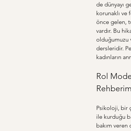
de dünyayı ge
korunaklı ve f
önce gelen, t
vardır. Bu hi
olduğumuzu ve
dersleridir. P
kadınların an
Rol Model
Rehberim
Psikoloji, bi
ile kurduğu b
bakım veren d