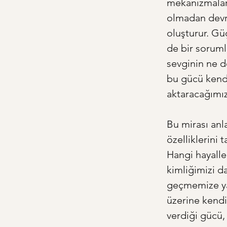
mekanizmaların
olmadan devral
oluşturur. Gü
de bir sorumlu
sevginin ne 
bu gücü kendi
aktaracağımız
Bu mirası anl
özelliklerini
Hangi hayalle
kimliğimizi d
geçmemize yar
üzerine kendi
verdiği gücü,