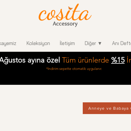
kayemiz
Koleksiyon
İletişim
Diğer ▼
Anı Deft
Ağustos ayına özel
Tüm ürünlerde
%15
İ
*İndirim sepette otomatik uygulanır.
Anneye ve Babaya 