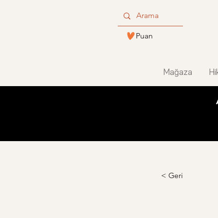
Puan
Mağaza
Hi
< Geri