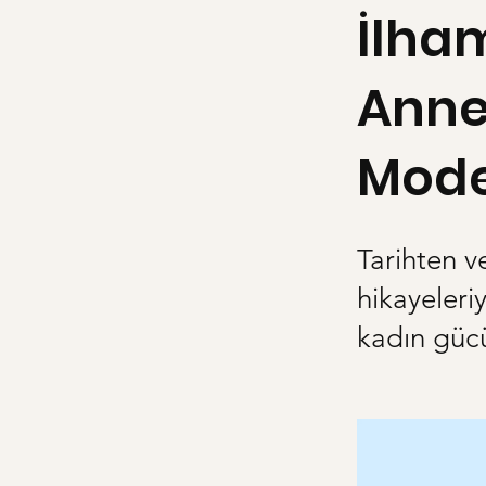
İlha
Annel
Model
Tarihten v
hikayeleri
kadın gücü