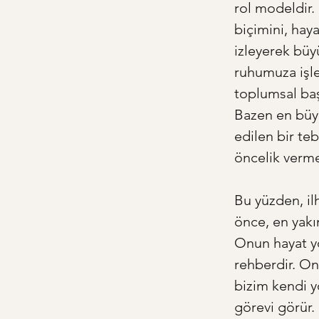
rol modeldir.
biçimini, hayal
izleyerek büyü
ruhumuza işley
toplumsal baş
Bazen en büy
edilen bir te
öncelik verme
Bu yüzden, il
önce, en yak
Onun hayat yo
rehberdir. Onu
bizim kendi y
görevi görür.