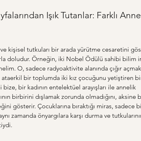
yfalarından Işık Tutanlar: Farklı Annel
 ve kişisel tutkuları bir arada yürütme cesaretini gö
arla doludur. Örneğin, iki Nobel Ödülü sahibi bilim i
nelim. O, sadece radyoaktivite alanında çığır açmak
ataerkil bir toplumda iki kız çocuğunu yetiştiren bi
bize, bir kadının entelektüel arayışları ile annelik 
ının birbirini dışlamak zorunda olmadığını, aksine bi
ğini gösterir. Çocuklarına bıraktığı miras, sadece bi
aynı zamanda önyargılara karşı durma ve tutkuların
iydi.