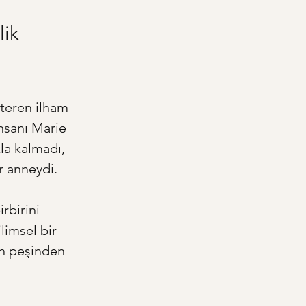
ik 
steren ilham 
nsanı Marie 
la kalmadı, 
r anneydi. 
rbirini 
limsel bir 
ın peşinden 