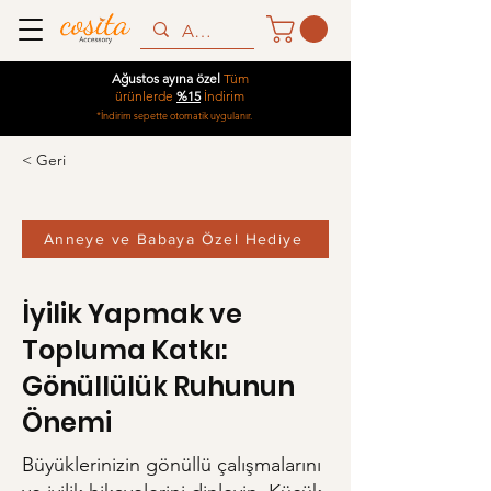
Ağustos ayına özel
Tüm
ürünlerde
%15
İndirim
*İndirim sepette otomatik uygulanır.
< Geri
Anneye ve Babaya Özel Hediye
İyilik Yapmak ve
Topluma Katkı:
Gönüllülük Ruhunun
Önemi
Büyüklerinizin gönüllü çalışmalarını