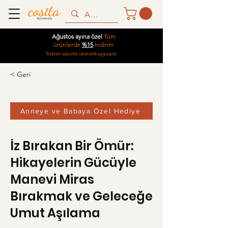
Ağustos ayına özel
Tüm
ürünlerde
%15
İndirim
*İndirim sepette otomatik uygulanır.
< Geri
Anneye ve Babaya Özel Hediye
İz Bırakan Bir Ömür:
Hikayelerin Gücüyle
Manevi Miras
Bırakmak ve Geleceğe
Umut Aşılama