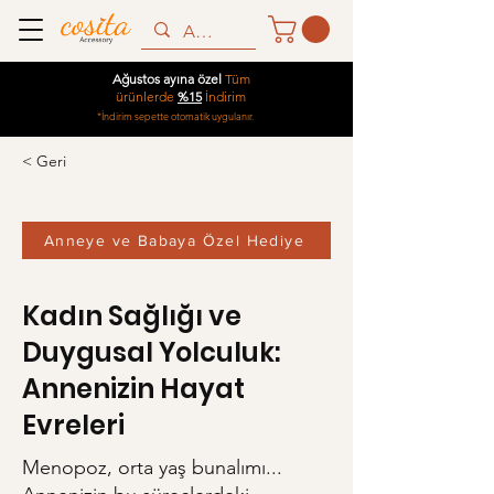
Ağustos ayına özel
Tüm
ürünlerde
%15
İndirim
*İndirim sepette otomatik uygulanır.
< Geri
Anneye ve Babaya Özel Hediye
Kadın Sağlığı ve
Duygusal Yolculuk:
Annenizin Hayat
Evreleri
Menopoz, orta yaş bunalımı...