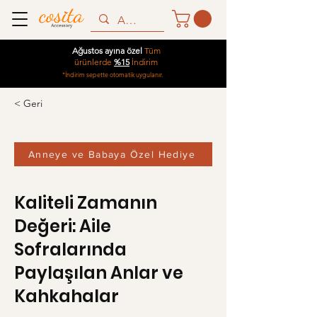
Ağustos ayına özel
Tüm
ürünlerde
%15
İndirim
*İndirim sepette otomatik uygulanır.
< Geri
Anneye ve Babaya Özel Hediye
Kaliteli Zamanın
Değeri: Aile
Sofralarında
Paylaşılan Anlar ve
Kahkahalar