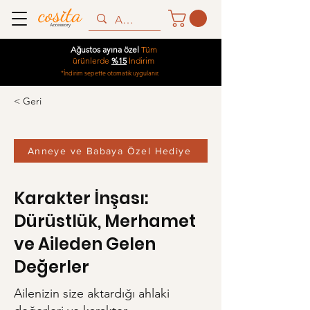
Ağustos ayına özel
Tüm
ürünlerde
%15
İndirim
*İndirim sepette otomatik uygulanır.
< Geri
Anneye ve Babaya Özel Hediye
Karakter İnşası:
Dürüstlük, Merhamet
ve Aileden Gelen
Değerler
Ailenizin size aktardığı ahlaki