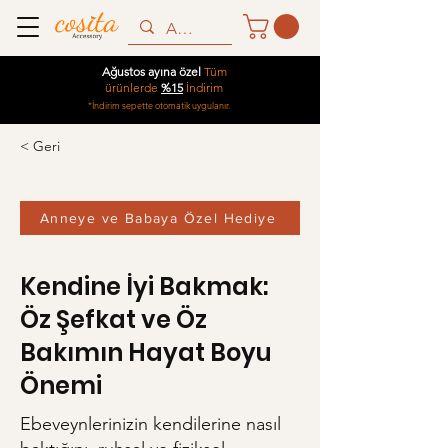
Ağustos ayına özel
Tüm
ürünlerde
%15
İndirim
*İndirim sepette otomatik uygulanır.
< Geri
Anneye ve Babaya Özel Hediye
Kendine İyi Bakmak:
Öz Şefkat ve Öz
Bakımın Hayat Boyu
Önemi
Ebeveynlerinizin kendilerine nasıl