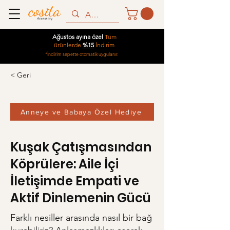
Ağustos ayına özel
Tüm
ürünlerde
%15
İndirim
*İndirim sepette otomatik uygulanır.
< Geri
Anneye ve Babaya Özel Hediye
Kuşak Çatışmasından
Köprülere: Aile İçi
İletişimde Empati ve
Aktif Dinlemenin Gücü
Farklı nesiller arasında nasıl bir bağ