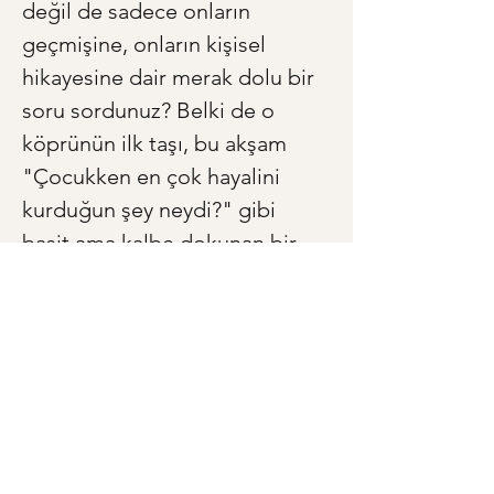
değil de sadece onların 
geçmişine, onların kişisel 
hikayesine dair merak dolu bir 
soru sordunuz? Belki de o 
köprünün ilk taşı, bu akşam 
"Çocukken en çok hayalini 
kurduğun şey neydi?" gibi 
basit ama kalbe dokunan bir 
soruyla döşenebilir. O ilk adımı 
atmaya ne dersiniz?
< Önceki
Sonraki >
Anneye ve Babaya Özel Hediye