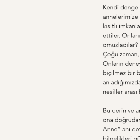
Kendi denge a
annelerimize 
kısıtlı imkanl
ettiler. Onlar
omuzladılar? 
Çoğu zaman, an
Onların deney
biçilmez bir b
anladığımızda
nesiller aras
Bu derin ve an
ona doğrudan 
Anne” anı deft
bilgelikleri 