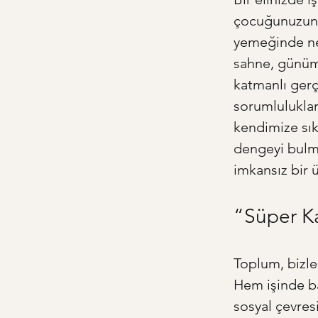
çocuğunuzun 
yemeğinde ne 
sahne, günümü
katmanlı gerçe
sorumluluklar
kendimize sık
dengeyi bulm
imkansız bir 
“Süper Ka
Toplum, bizle
Hem işinde baş
sosyal çevresi