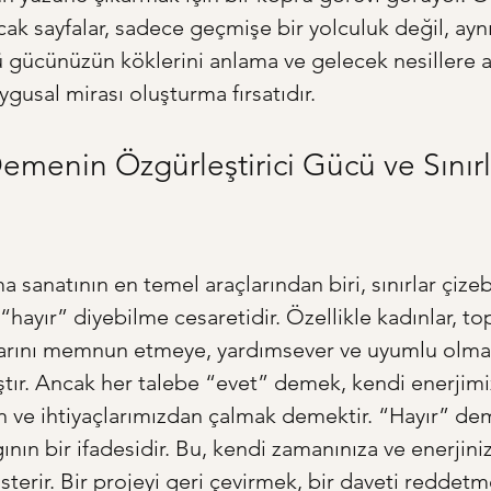
acak sayfalar, sadece geçmişe bir yolculuk değil, ay
 gücünüzün köklerini anlama ve gelecek nesillere a
gusal mirası oluşturma fırsatıdır.
emenin Özgürleştirici Gücü ve Sınırl
 sanatının en temel araçlarından biri, sınırlar çize
“hayır” diyebilme cesaretidir. Özellikle kadınlar, to
larını memnun etmeye, yardımsever ve uyumlu olma
ıştır. Ancak her talebe “evet” demek, kendi enerjimi
ve ihtiyaçlarımızdan çalmak demektir. “Hayır” dem
ının bir ifadesidir. Bu, kendi zamanınıza ve enerjini
sterir. Bir projeyi geri çevirmek, bir daveti reddet