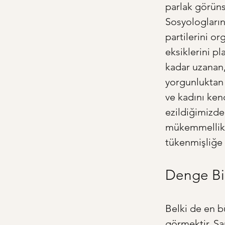
parlak görünse
Sosyologları
partilerini o
eksiklerini pl
kadar uzanan, 
yorgunluktan ç
ve kadını kend
ezildiğimizde
mükemmellik, 
tükenmişliğe 
Denge Bir
Belki de en bü
görmektir. Sa