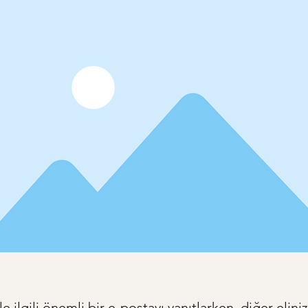
şle ilgili önemli bir e-postayı yanıtlarken, diğer eliniz