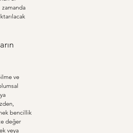
nı zamanda 
ktarılacak 
arın 
bilme ve 
plumsal 
ya 
zden, 
ek bencillik 
ze değer 
mek veya 