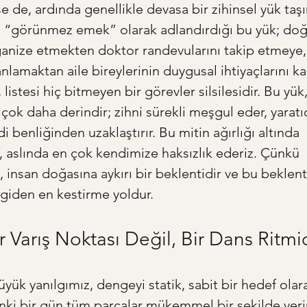
 de, ardında genellikle devasa bir zihinsel yük taşır
n “görünmez emek” olarak adlandırdığı bu yük; do
rganize etmekten doktor randevularını takip etmeye,
anlamaktan aile bireylerinin duygusal ihtiyaçlarını k
listesi hiç bitmeyen bir görevler silsilesidir. Bu yük, 
ok daha derindir; zihni sürekli meşgul eder, yaratıcı
i benliğinden uzaklaştırır. Bu mitin ağırlığı altında 
, aslında en çok kendimize haksızlık ederiz. Çünkü 
insan doğasına aykırı bir beklentidir ve bu beklenti
giden en kestirme yoldur.
 Varış Noktası Değil, Bir Dans Ritmi
yük yanılgımız, dengeyi statik, sabit bir hedef olar
nki bir gün tüm parçalar mükemmel bir şekilde yeri