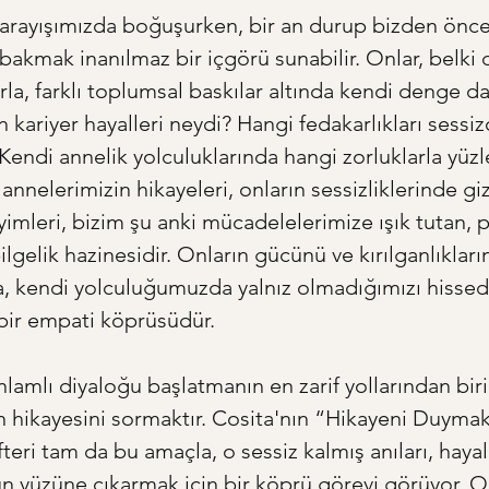
rayışımızda boğuşurken, bir an durup bizden öncek
bakmak inanılmaz bir içgörü sunabilir. Onlar, belki
arla, farklı toplumsal baskılar altında kendi denge da
ın kariyer hayalleri neydi? Hangi fedakarlıkları sessiz
Kendi annelik yolculuklarında hangi zorluklarla yüzle
nelerimizin hikayeleri, onların sessizliklerinde gizl
imleri, bizim şu anki mücadelelerimize ışık tutan, 
ilgelik hazinesidir. Onların gücünü ve kırılganlıkların
, kendi yolculuğumuzda yalnız olmadığımızı hissede
ı bir empati köprüsüdür.
lamlı diyaloğu başlatmanın en zarif yollarından biri
hikayesini sormaktır. Cosita'nın “Hikayeni Duymak 
eri tam da bu amaçla, o sessiz kalmış anıları, hayall
gün yüzüne çıkarmak için bir köprü görevi görüyor. O