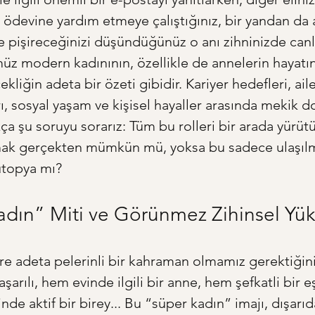
ödevine yardım etmeye çalıştığınız, bir yandan da
pişireceğinizi düşündüğünüz o anı zihninizde canl
z modern kadınının, özellikle de annelerin hayatı
kliğin adeta bir özeti gibidir. Kariyer hedefleri, aile
ı, sosyal yaşam ve kişisel hayaller arasında mekik d
ça şu soruyu sorarız: Tüm bu rolleri bir arada yürüt
ak gerçekten mümkün mü, yoksa bu sadece ulaşılm
ütopya mı?
dın” Miti ve Görünmez Zihinsel Yük
re adeta pelerinli bir kahraman olmamız gerektiğini f
arılı, hem evinde ilgili bir anne, hem şefkatli bir 
nde aktif bir birey... Bu “süper kadın” imajı, dışarı