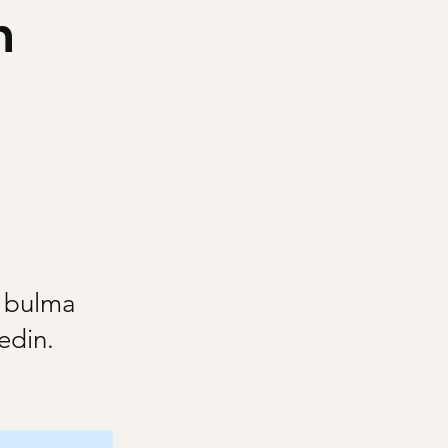
n
i bulma
edin.