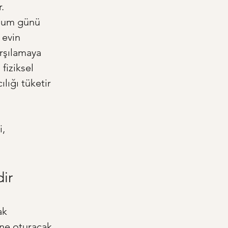
. 
ğum günü 
 evin 
arşılamaya 
fiziksel 
lığı tüketir 
, 
dir
ak 
ne oturacak 