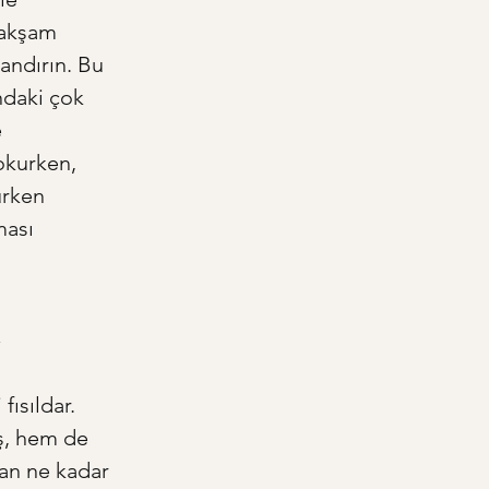
 akşam 
andırın. Bu 
ndaki çok 
 
okurken, 
ürken 
ası 
ısıldar. 
eş, hem de 
dan ne kadar 