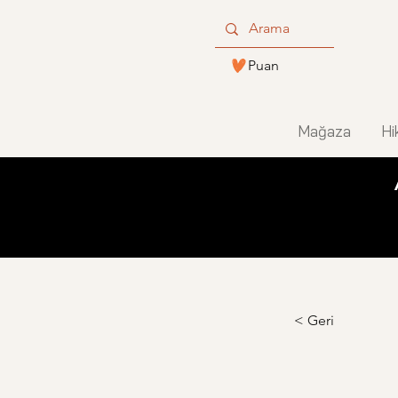
Puan
Mağaza
Hi
< Geri