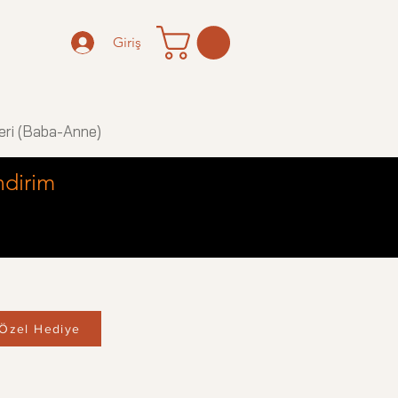
Giriş
eri (Baba-Anne)
ndirim
Özel Hediye