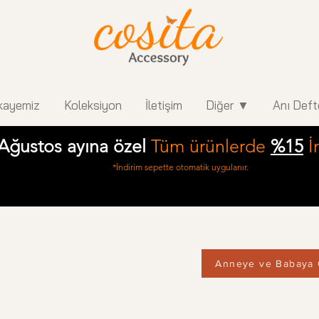
kayemiz
Koleksiyon
İletişim
Diğer ▼
Anı Deft
Ağustos ayına özel
Tüm ürünlerde
%15
İ
*İndirim sepette otomatik uygulanır.
Anneye ve Babaya 