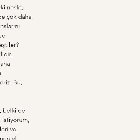
i nesle, 
 de çok daha 
nslarını 
ce 
ştiler? 
idir. 
paha 
ı 
riz. Bu, 
, belki de 
İstiyorum, 
eri ve 
nun el 