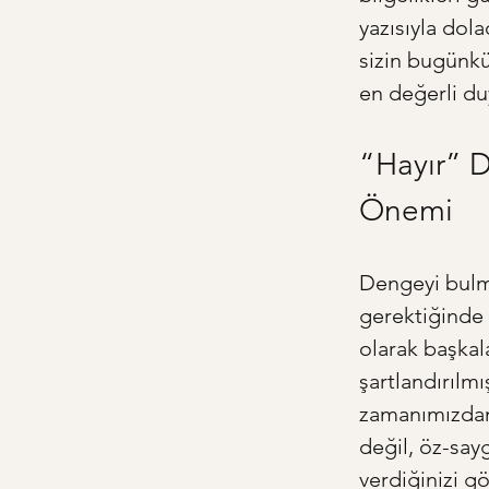
yazısıyla dol
sizin bugünkü
en değerli duy
“Hayır” D
Önemi
Dengeyi bulma
gerektiğinde 
olarak başka
şartlandırılm
zamanımızdan 
değil, öz-sayg
verdiğinizi gö