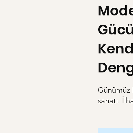
Mode
Gücü:
Kend
Deng
Günümüz k
sanatı. İl