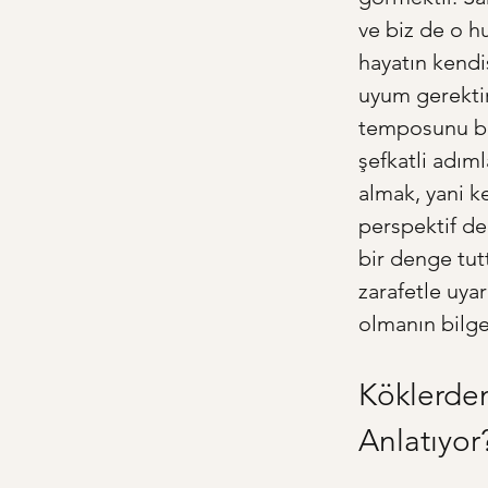
ve biz de o h
hayatın kendis
uyum gerektir
temposunu beli
şefkatli adıml
almak, yani k
perspektif de
bir denge tut
zarafetle uyar
olmanın bilgel
Köklerden
Anlatıyor