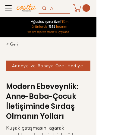
Ağustos ayına özel
Tüm
ürünlerde
%15
İndirim
*İndirim sepette otomatik uygulanır.
< Geri
Anneye ve Babaya Özel Hediye
Modern Ebeveynlik:
Anne-Baba-Çocuk
İletişiminde Sırdaş
Olmanın Yolları
Kuşak çatışmasını aşarak