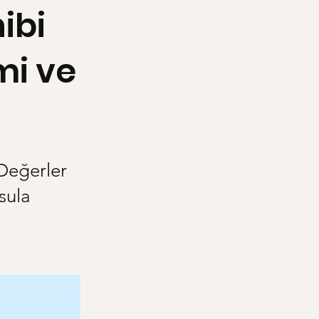
ibi
mi ve
 Değerler
sula