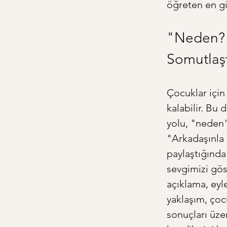
öğreten en gü
"Neden?"
Somutlaş
Çocuklar için
kalabilir. Bu 
yolu, "neden"
"Arkadaşınla
paylaştığınd
sevgimizi gös
açıklama, eyl
yaklaşım, çoc
sonuçları üze