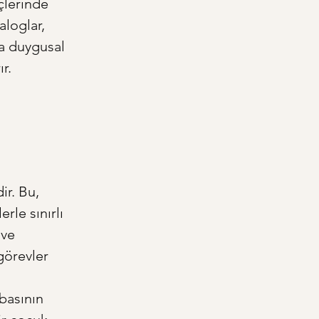
çlerinde 
aloglar, 
da duygusal 
r.
r. Bu, 
le sınırlı 
ve 
görevler 
basının 