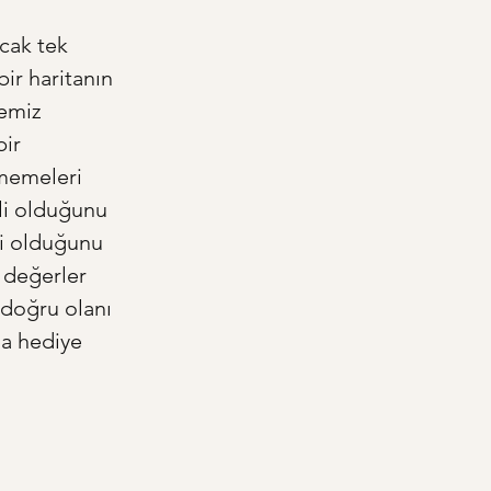
 
cak tek 
ir haritanın 
emiz 
ir 
ememeleri 
li olduğunu 
ği olduğunu 
, değerler 
doğru olanı 
la hediye 