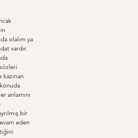
ncak 
in 
nda olalım ya 
at vardır. 
nda 
özleri 
e kazınan 
 konuda 
er anlamını 
 
yrılmış bir 
 devam eden 
iğini 