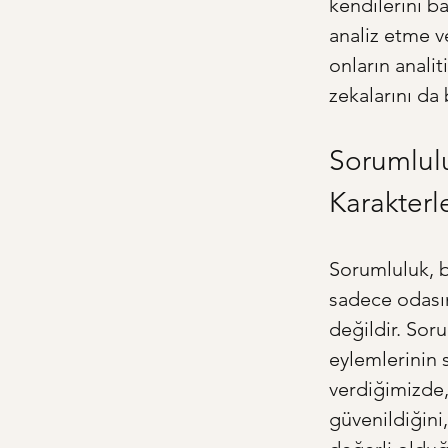
kendilerini b
analiz etme ve
onların anali
zekalarını da 
Sorumlulu
Karakterl
Sorumluluk, b
sadece odasın
değildir. Sor
eylemlerinin 
verdiğimizde,
güvenildiğini