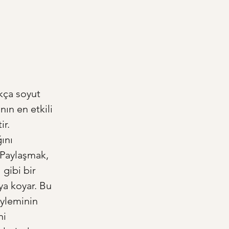
kça soyut 
ın en etkili 
r. 
ını 
Paylaşmak, 
gibi bir 
a koyar. Bu 
yleminin 
i 