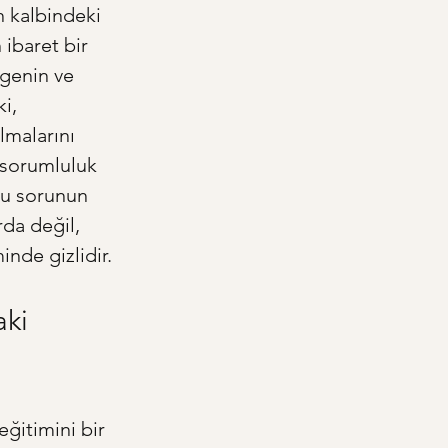
 kalbindeki 
 ibaret bir 
ngenin ve 
i, 
lmalarını 
 sorumluluk 
 Bu sorunun 
da değil, 
inde gizlidir.
ki 
ğitimini bir 