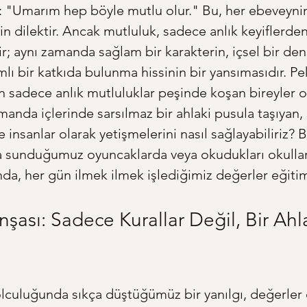
 "Umarım hep böyle mutlu olur." Bu, her ebeveynin
in dilektir. Ancak mutluluk, sadece anlık keyiflerden
r; aynı zamanda sağlam bir karakterin, içsel bir de
lı bir katkıda bulunma hissinin bir yansımasıdır. Pek
n sadece anlık mutluluklar peşinde koşan bireyler o
amanda içlerinde sarsılmaz bir ahlaki pusula taşıyan,
e insanlar olarak yetişmelerini nasıl sağlayabiliriz?
a sunduğumuz oyuncaklarda veya okudukları okullar
nda, her gün ilmek ilmek işlediğimiz değerler eğitim
nşası: Sadece Kurallar Değil, Bir Ahla
lculuğunda sıkça düştüğümüz bir yanılgı, değerler e