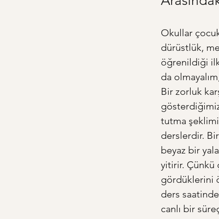
Arasında
Okullar çocuk
dürüstlük, me
öğrenildiği il
da olmayalım,
Bir zorluk kar
gösterdiğimiz
tutma şeklimi
derslerdir. B
beyaz bir yal
yitirir. Çünkü
gördüklerini ö
ders saatinde
canlı bir sür