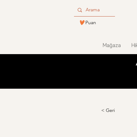
Puan
Mağaza
Hi
< Geri