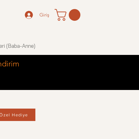
Giriş
eri (Baba-Anne)
ndirim
Özel Hediye