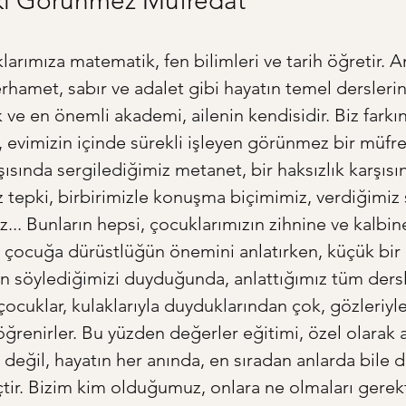
ki Görünmez Müfredat
larımıza matematik, fen bilimleri ve tarih öğretir. A
rhamet, sabır ve adalet gibi hayatın temel derslerin
k ve en önemli akademi, ailenin kendisidir. Biz farkı
 evimizin içinde sürekli işleyen görünmez bir müfred
şısında sergilediğimiz metanet, bir haksızlık karşısı
 tepki, birbirimizle konuşma biçimimiz, verdiğimiz s
z... Bunların hepsi, çocuklarımızın zihnine ve kalbin
ir çocuğa dürüstlüğün önemini anlatırken, küçük bir
an söylediğimizi duyduğunda, anlattığımız tüm dersl
 çocuklar, kulaklarıyla duyduklarından çok, gözleriyle
ğrenirler. Bu yüzden değerler eğitimi, özel olarak a
 değil, hayatın her anında, en sıradan anlarda bile
eçtir. Bizim kim olduğumuz, onlara ne olmaları gerekt