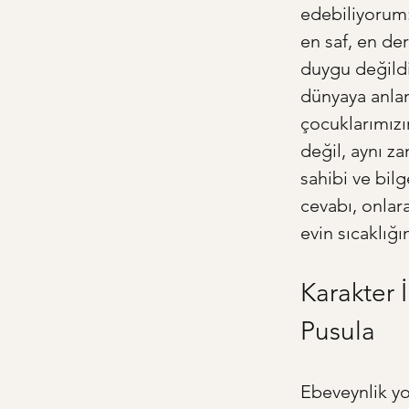
edebiliyorum:
en saf, en der
duygu değildi
dünyaya anlam
çocuklarımızı
değil, aynı z
sahibi ve bilg
cevabı, onlar
evin sıcaklığı
Karakter İ
Pusula
Ebeveynlik yo