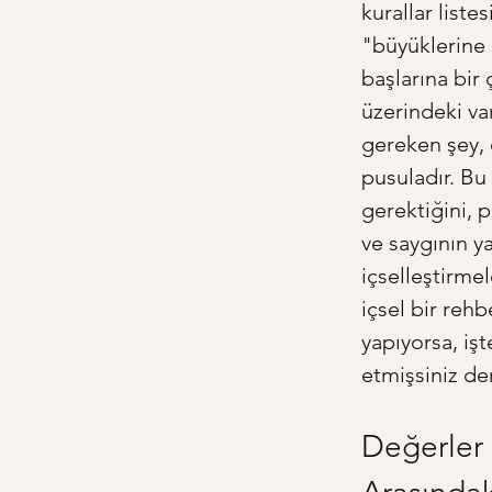
kurallar liste
"büyüklerine 
başlarına bir
üzerindeki va
gereken şey, 
pusuladır. Bu
gerektiğini, 
ve saygının y
içselleştirmel
içsel bir re
yapıyorsa, işt
etmişsiniz de
Değerler 