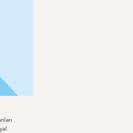
nları 
yal 