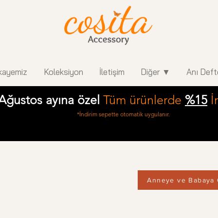
kayemiz
Koleksiyon
İletişim
Diğer ▼
Anı Deft
Ağustos ayına özel
Tüm ürünlerde
%15
İ
*İndirim sepette otomatik uygulanır.
Anneye ve Babaya 