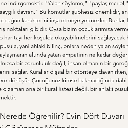
sine indirgemektir. "Yalan söyleme," "paylaşımcı ol,"
saygılı davran." Bu komutlar şüphesiz önemlidir, an
 çocuğun karakterini inşa etmeye yetmezler. Bunlar, b
rış noktaları gibidir. Oysa bizim çocuklarımıza verm
o haritayı her koşulda okuyabilmelerini sağlayacak b
 pusula, yani ahlaki bilinç, onlara neden yalan söyl
paylaşmanın altında yatan empatinin ne kadar değer
alnızca bir zorunluluk değil, insan olmanın bir gere
erini sağlar. Kurallar dışsal bir otoriteye dayanırken
hbere dönüşür. Çocuğunuz kimse bakmadığında dahi 
e o zaman ona bir kural listesi değil, bir ahlaki pusu
mektir.
Nerede Öğrenilir? Evin Dört Duvarı 