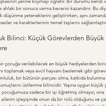
aşkasının yerine koymayı öğretir. Bir durumu kendi i
 ahlaki bir sonuca varma becerisi kazandırır. Bu diy
tik düşünme yeteneklerini geliştirirken, aynı zaman
besler ve karakterlerinin temel taşlarını sağlamlaştırı
k Bilinci: Küçük Görevlerden Büyük 
ere
ir çocuğa verilebilecek en büyük hediyelerden biridi
ı toplamak veya evcil hayvanı beslemek gibi görevler
umluluk, bir bütünün parçası olma, katkıda bulunma 
sonuçlarını üstlenme bilincidir. Yaşına uygun küçük 
 çocuğumuza sadece bir işi öğretmiş olmayız; ona 
, ailenin işleyişinde onun da bir rolü olduğunu ve ça