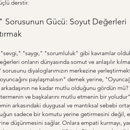
çlü derstir.
 Sorusunun Gücü: Soyut Değerleri 
tırmak
 "sevgi," "saygı," "sorumluluk" gibi kavramlar oldu
değerleri onların dünyasında somut ve anlaşılır kılman
 sorusunu diyaloglarımızın merkezine yerleştirmekti
 oyuncağını paylaşmalısın" demek yerine, "Oyuncağ
a arkadaşının ne kadar mutlu olduğunu gördün mü? 
termenin ve başkalarını mutlu etmenin bir yoludur" 
emin arkasındaki duygusal ve mantıksal sebebi ortay
uğun sadece bir komutu yerine getirmesini değil, e
rine düşünmesini sağlar. Onlara empati kurmayı, yan