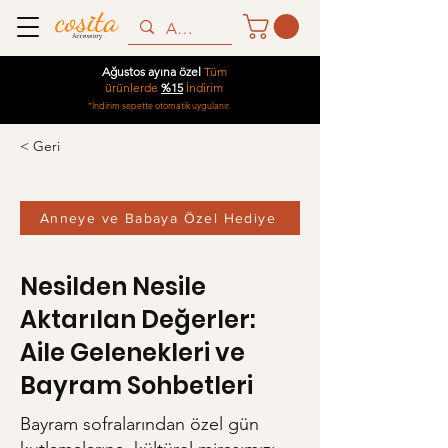
Ağustos ayına özel
Tüm
ürünlerde
%15
İndirim
*İndirim sepette otomatik uygulanır.
< Geri
Anneye ve Babaya Özel Hediye
Nesilden Nesile
Aktarılan Değerler:
Aile Gelenekleri ve
Bayram Sohbetleri
Bayram sofralarından özel gün